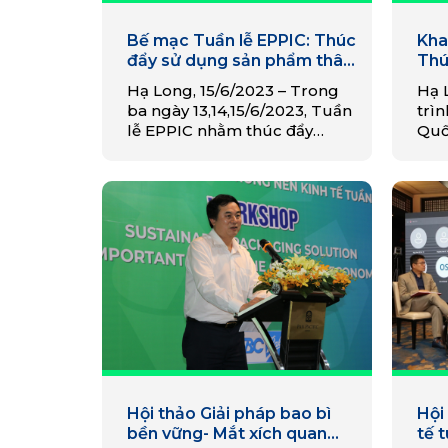
Bế mạc Tuần lễ EPPIC: Thúc
Kha
đẩy sử dụng sản phẩm thân
Thú
thiện với môi trường hướng
phẩ
Hạ Long, 15/6/2023 – Trong
Hạ 
tới phát triển du lịch bền
trư
ba ngày 13,14,15/6/2023, Tuần
trìn
vững
du 
lễ EPPIC nhằm thúc đẩy
Quố
người dân sử dụng sản phẩm
dân
thân thiện với môi trường,
Tuầ
giảm thiểu rác nhựa, hướng
Hạ 
đến phát triển du…
15/
Hội thảo Giải pháp bao bì
Hội
bền vững- Mắt xích quan
tế 