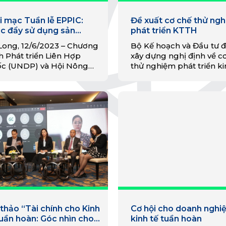
i mạc Tuần lễ EPPIC:
Đề xuất cơ chế thử ng
c đẩy sử dụng sản
phát triển KTTH
m thân thiện với môi
Long, 12/6/2023 – Chương
Bộ Kế hoạch và Đầu tư 
ờng hướng tới phát triển
h Phát triển Liên Hợp
xây dựng nghị định về c
lịch bền vững
c (UNDP) và Hội Nông
thử nghiệm phát triển ki
 tỉnh Quảng Ninh tổ chức
tuần hoàn, dự kiến trình
n lễ EPPIC tại Thành phố
Chính phủ vào quý II/20
Long từ ngày 13 –
6/2023…
 thảo “Tài chính cho Kinh
Cơ hội cho doanh nghiệ
tuần hoàn: Góc nhìn cho
kinh tế tuần hoàn