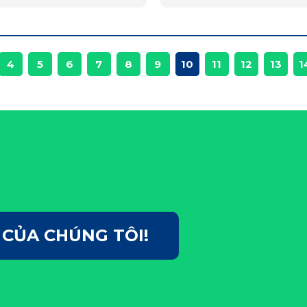
tư xin gửi tới Quý Cơ
tin tuyên truyền người 
n dự thảo Đề cương Nghị
phân loại rác tại nguồn t
h về cơ chế…
tới quá trình thúc…
4
5
6
7
8
9
10
11
12
13
1
 CỦA CHÚNG TÔI!