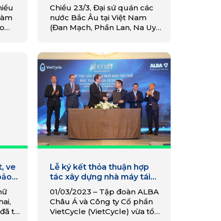
chất thải
hiểu
Chiều 23/3, Đại sứ quán các
 làm
nước Bắc Âu tại Việt Nam
ào
(Đan Mạch, Phần Lan, Na Uy
được
và Thụy Điển) đã phối hợp với
 sản
Học viện Chính trị quốc gia
Hồ Chí Minh tổ…
, ve
Lễ ký kết thỏa thuận hợp
 bảo
tác xây dựng nhà máy tái
chế nhựa PET/HDPE Tập
nữ
01/03/2023 – Tập đoàn ALBA
đoàn Alba và VietCycle
ai,
Châu Á và Công ty Cổ phần
đã tự
VietCycle (VietCycle) vừa tổ