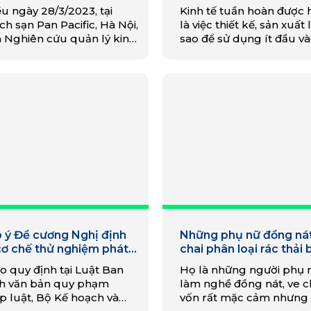
ng chủ thể tham gia tại
u ngày 28/3/2023, tại
Kinh tế tuần hoàn được 
t Nam”
h sạn Pan Pacific, Hà Nội,
là việc thiết kế, sản xuất
n Nghiên cứu quản lý kinh
sao để sử dụng ít đầu v
Trung ương (CIEM) phối
nhất có thể mà vẫn giữ 
 cùng Tổ chức Hợp tác
sản lượng thậm chí tăng
c tế Đức (GIZ) tổ chức
phẩm…
…
 ý Đề cương Nghị định
Những phụ nữ đồng nát
cơ chế thử nghiệm phát
chai phân loại rác thải
ển kinh tế tuần hoàn và
vệ môi trường
o quy định tại Luật Ban
Họ là những người phụ 
cương Báo cáo đánh giá
h văn bản quy phạm
làm nghề đồng nát, ve ch
 động của chính sách
p luật, Bộ Kế hoạch và
vốn rất mặc cảm nhưng 