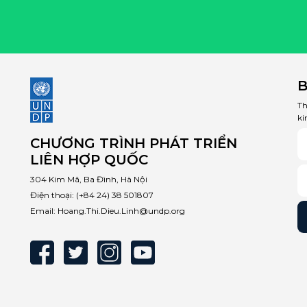
B
Th
ki
CHƯƠNG TRÌNH PHÁT TRIỂN
LIÊN HỢP QUỐC
304 Kim Mã, Ba Đình, Hà Nội
Điện thoại:
(+84 24) 38 501807
Email:
Hoang.Thi.Dieu.Linh@undp.org