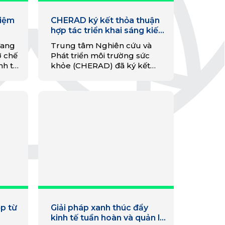
hiệm
CHERAD ký kết thỏa thuận
hợp tác triển khai sáng kiến
“Xây dựng Mô hình Kinh tế
đang
Trung tâm Nghiên cứu và
tuần hoàn trong Quản lý
ơ chế
Phát triển môi trường sức
chất thải nhựa y tế”
nh tế
khỏe (CHERAD) đã ký kết
Thỏa thuận hợp tác với Bệnh
23.
viện Đa khoa tỉnh Phú Thọ
nhằm giải quyết vấn đề chất
thải nhựa y tế
p từ
Giải pháp xanh thúc đẩy
kinh tế tuần hoàn và quản lý