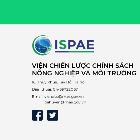
VIỆN CHIẾN LƯỢC CHÍNH SÁCH
NÔNG NGHIỆP VÀ MÔI TRƯỜNG
16, Thụy Khuê, Tây Hồ, Hà Nội
Điện thoại:
04-39722067
Email:
vienclcs@mae.gov.vn
pahuyen@mae.gov.vn