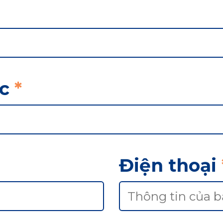
ệc
*
Điện thoại