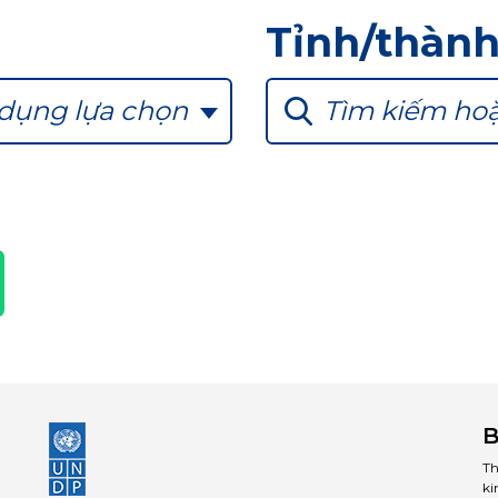
Tỉnh/thàn
 dụng lựa chọn
Tìm kiếm hoặ
B
Th
ki