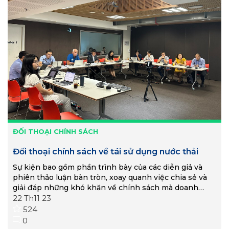
ĐỐI THOẠI CHÍNH SÁCH
Đối thoại chính sách về tái sử dụng nước thải
Sự kiện bao gồm phần trình bày của các diễn giả và
phiên thảo luận bàn tròn, xoay quanh việc chia sẻ và
giải đáp những khó khăn về chính sách mà doanh
nghiệp hiện nay đang gặp phải, cũng như định hướng,
22 Th11 23
giải pháp nhằm tháo gỡ.
524
0