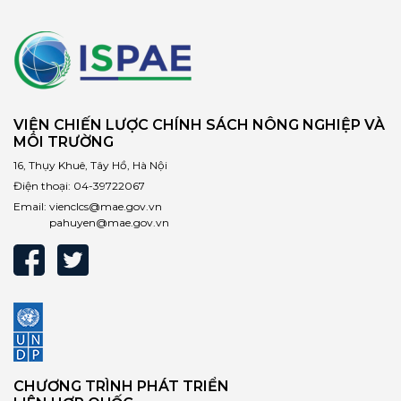
VIỆN CHIẾN LƯỢC CHÍNH SÁCH NÔNG NGHIỆP VÀ
MÔI TRƯỜNG
16, Thụy Khuê, Tây Hồ, Hà Nội
Điện thoại:
04-39722067
Email:
vienclcs@mae.gov.vn
pahuyen@mae.gov.vn
CHƯƠNG TRÌNH PHÁT TRIỂN