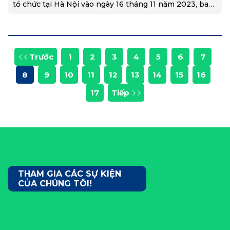
tổ chức tại Hà Nội vào ngày 16 tháng 11 năm 2023, bao
gồm các phiên toàn thể, phiên thảo luận chuyên đề và
triển lãm về KTTH.
Trước
1
2
3
4
5
6
7
8
9
10
11
12
13
14
15
16
17
Tiếp
THAM GIA CÁC SỰ KIỆN
CỦA CHÚNG TÔI!