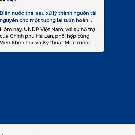
Biến nước thải sau xử lý thành nguồn tài
nguyên cho một tương lai tuần hoàn
hơn
Hôm nay, UNDP Việt Nam, với sự hỗ trợ
của Chính phủ Hà Lan, phối hợp cùng
Viện Khoa học và Kỹ thuật Môi trường
(IESE), Trường Đại học Xây dựng Hà Nội
và…