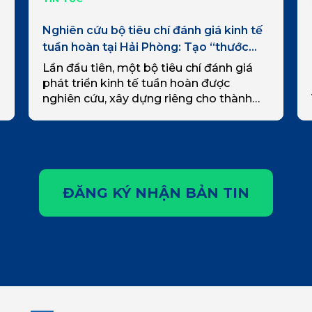
Nghiên cứu bộ tiêu chí đánh giá kinh tế
tuần hoàn tại Hải Phòng: Tạo “thước
đo” cho chuyển đổi xanh và phát triển
Lần đầu tiên, một bộ tiêu chí đánh giá
bền vững
phát triển kinh tế tuần hoàn được
nghiên cứu, xây dựng riêng cho thành
phố Hải Phòng, từ đó giúp xác định
đúng những lĩnh…
ĐĂNG KÝ NHẬN BẢN TIN