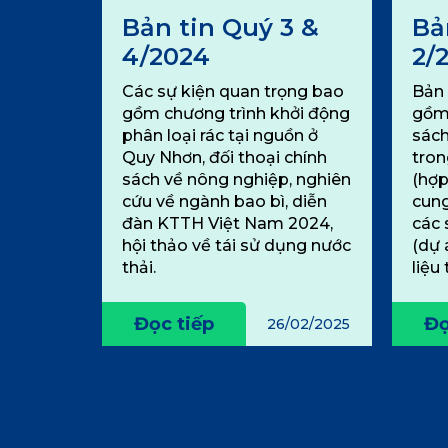
Bản tin Quý 3 &
Bả
4/2024
2/
Các sự kiện quan trọng bao
Bản 
gồm chương trình khởi động
gồm 
phân loại rác tại nguồn ở
sách
Quy Nhơn, đối thoại chính
tron
sách về nông nghiệp, nghiên
(hợp
cứu về ngành bao bì, diễn
cung
đàn KTTH Việt Nam 2024,
các 
hội thảo về tái sử dụng nước
(dự 
thải.
liệu 
Đọc tiếp
Đọ
26/02/2025