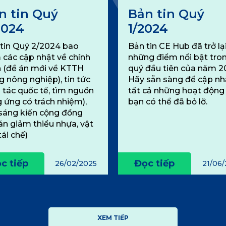
n tin Quý
Bản tin Quý
2024
1/2024
tin Quý 2/2024 bao
Bản tin CE Hub đã trở lại
các cập nhật về chính
những điểm nổi bật tro
 (đề án mới về KTTH
quý đầu tiên của năm 2
g nông nghiệp), tin tức
Hãy sẵn sàng để cập nh
 tác quốc tế, tìm nguồn
tất cả những hoạt độn
 ứng có trách nhiệm),
bạn có thể đã bỏ lỡ.
sáng kiến cộng đồng
án giảm thiểu nhựa, vật
tái chế)
c tiếp
Đọc tiếp
26/02/2025
21/06
XEM TIẾP