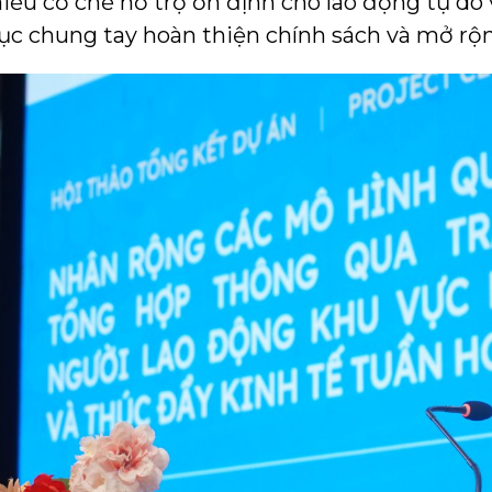
ếu cơ chế hỗ trợ ổn định cho lao động tự do v
tục chung tay hoàn thiện chính sách và mở rộ