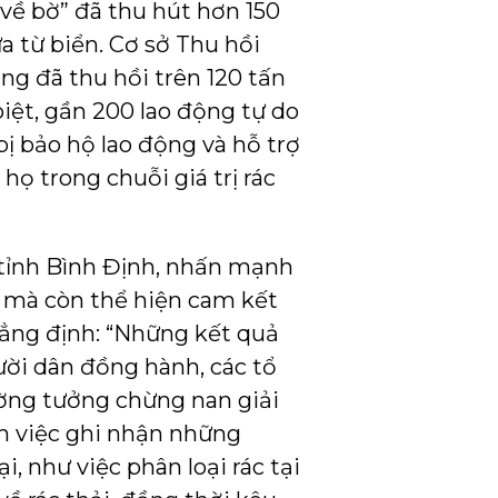
về bờ” đã thu hút hơn 150
a từ biển. Cơ sở Thu hồi
ũng đã thu hồi trên 120 tấn
iệt, gần 200 lao động tự do
bị bảo hộ lao động và hỗ trợ
họ trong chuỗi giá trị rác
tỉnh Bình Định, nhấn mạnh
g mà còn thể hiện cam kết
hẳng định: “Những kết quả
ời dân đồng hành, các tổ
ường tưởng chừng nan giải
nh việc ghi nhận những
, như việc phân loại rác tại