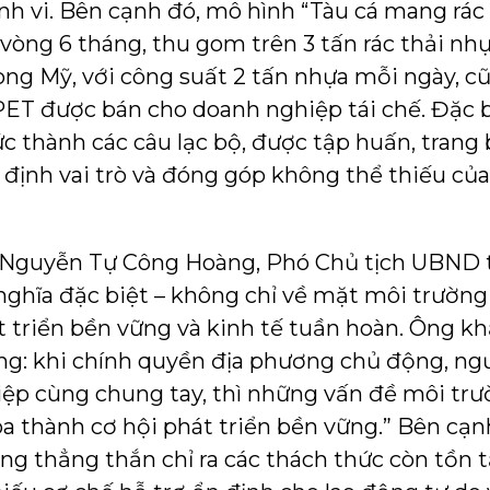
nh vi. Bên cạnh đó, mô hình “Tàu cá mang rác 
 vòng 6 tháng, thu gom trên 3 tấn rác thải nhự
Long Mỹ, với công suất 2 tấn nhựa mỗi ngày, c
PET được bán cho doanh nghiệp tái chế. Đặc b
 thành các câu lạc bộ, được tập huấn, trang 
 định vai trò và đóng góp không thể thiếu của 
ng Nguyễn Tự Công Hoàng, Phó Chủ tịch UBND 
 nghĩa đặc biệt – không chỉ về mặt môi trườn
t triển bền vững và kinh tế tuần hoàn. Ông k
g: khi chính quyền địa phương chủ động, ngư
iệp cùng chung tay, thì những vấn đề môi tr
a thành cơ hội phát triển bền vững.” Bên cạ
g thẳng thắn chỉ ra các thách thức còn tồn tại