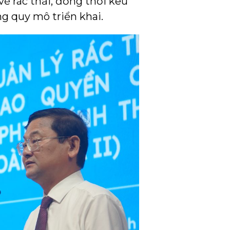
ề rác thải, đồng thời kêu
ng quy mô triển khai.