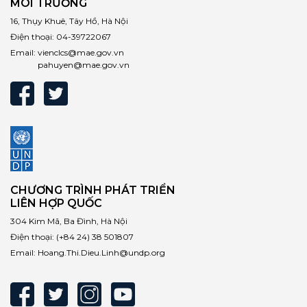
MÔI TRƯỜNG
16, Thụy Khuê, Tây Hồ, Hà Nội
Điện thoại:
04-39722067
Email:
vienclcs@mae.gov.vn
pahuyen@mae.gov.vn
CHƯƠNG TRÌNH PHÁT TRIỂN
LIÊN HỢP QUỐC
304 Kim Mã, Ba Đình, Hà Nội
Điện thoại:
(+84 24) 38 501807
Email:
Hoang.Thi.Dieu.Linh@undp.org