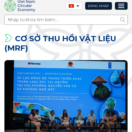
ĐĂNG NHẬP
Tìm 
CƠ SỞ THU HỒI VẬT LIỆU
(MRF)