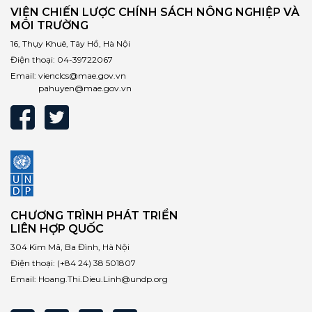
VIỆN CHIẾN LƯỢC CHÍNH SÁCH NÔNG NGHIỆP VÀ
MÔI TRƯỜNG
16, Thụy Khuê, Tây Hồ, Hà Nội
Điện thoại:
04-39722067
Email:
vienclcs@mae.gov.vn
pahuyen@mae.gov.vn
CHƯƠNG TRÌNH PHÁT TRIỂN
LIÊN HỢP QUỐC
304 Kim Mã, Ba Đình, Hà Nội
Điện thoại:
(+84 24) 38 501807
Email:
Hoang.Thi.Dieu.Linh@undp.org