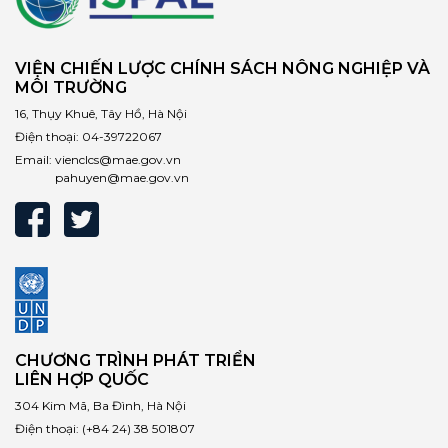
VIỆN CHIẾN LƯỢC CHÍNH SÁCH NÔNG NGHIỆP VÀ
MÔI TRƯỜNG
16, Thụy Khuê, Tây Hồ, Hà Nội
Điện thoại:
04-39722067
Email:
vienclcs@mae.gov.vn
pahuyen@mae.gov.vn
CHƯƠNG TRÌNH PHÁT TRIỂN
LIÊN HỢP QUỐC
304 Kim Mã, Ba Đình, Hà Nội
Điện thoại:
(+84 24) 38 501807