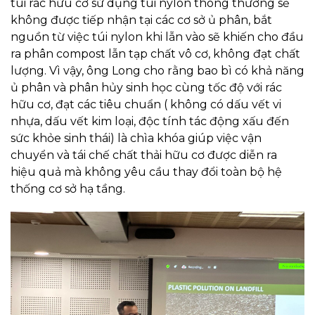
túi rác hữu cơ sử dụng túi nylon thông thường sẽ
không được tiếp nhận tại các cơ sở ủ phân, bắt
nguồn từ việc túi nylon khi lẫn vào sẽ khiến cho đầu
ra phân compost lẫn tạp chất vô cơ, không đạt chất
lượng. Vì vậy, ông Long cho rằng bao bì có khả năng
ủ phân và phân hủy sinh học cùng tốc độ với rác
hữu cơ, đạt các tiêu chuẩn ( không có dấu vết vi
nhựa, dấu vết kim loại, độc tính tác động xấu đến
sức khỏe sinh thái) là chìa khóa giúp việc vận
chuyển và tái chế chất thải hữu cơ được diễn ra
hiệu quả mà không yêu cầu thay đổi toàn bộ hệ
thống cơ sở hạ tầng.