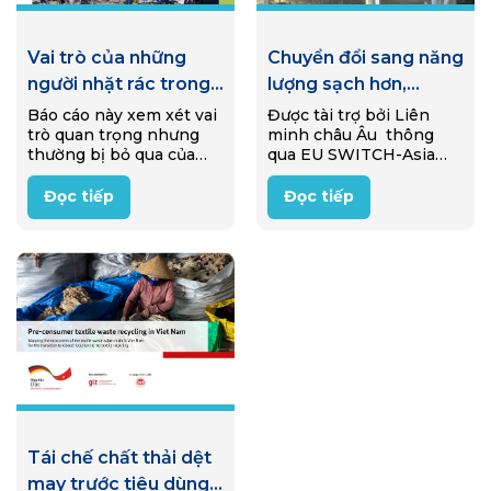
Vai trò của những
Chuyển đổi sang năng
người nhặt rác trong
lượng sạch hơn,
nền kinh tế tái sử
thông qua quá trình
Báo cáo này xem xét vai
Được tài trợ bởi Liên
trò quan trọng nhưng
minh châu Âu thông
dụng ở Ý
khí hóa sinh khối
thường bị bỏ qua của
qua EU SWITCH-Asia
những người nhặt rác
Programme, một dự án
trong nền kinh tế tái sử
đã được triển khai từ
Đọc tiếp
Đọc tiếp
dụng của Ý (reuse
2020-2025 nhằm hỗ trợ
economy). Thông qua
các doanh nghiệp nông
nghiên cứu…
thôn Việt Nam siêu nhỏ
và nhỏ…
Tái chế chất thải dệt
may trước tiêu dùng