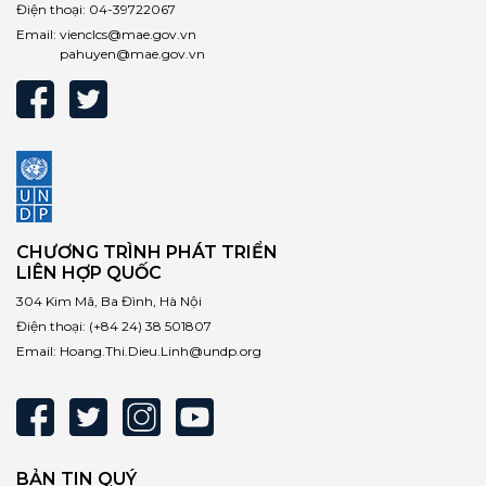
Điện thoại:
04-39722067
Email:
vienclcs@mae.gov.vn
pahuyen@mae.gov.vn
CHƯƠNG TRÌNH PHÁT TRIỂN
LIÊN HỢP QUỐC
304 Kim Mã, Ba Đình, Hà Nội
Điện thoại:
(+84 24) 38 501807
Email:
Hoang.Thi.Dieu.Linh@undp.org
BẢN TIN QUÝ