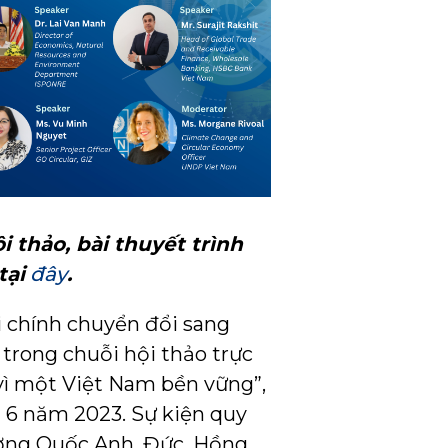
i thảo, bài thuyết trình
tại
đây
.
ài chính chuyển đổi sang
trong chuỗi hội thảo trực
vì một Việt Nam bền vững”,
g 6 năm 2023. Sự kiện quy
ương Quốc Anh, Đức, Hồng