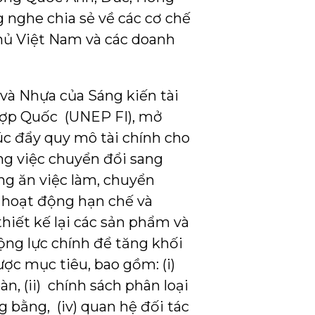
g nghe chia sẻ về các cơ chế
phủ Việt Nam và các doanh
và Nhựa của Sáng kiến tài
Hợp Quốc (UNEP FI), mở
úc đẩy quy mô tài chính cho
ng việc chuyển đổi sang
ng ăn việc làm, chuyển
c hoạt động hạn chế và
thiết kế lại các sản phẩm và
ộng lực chính để tăng khối
ợc mục tiêu, bao gồm: (i)
n, (ii) chính sách phân loại
g bằng, (iv) quan hệ đối tác