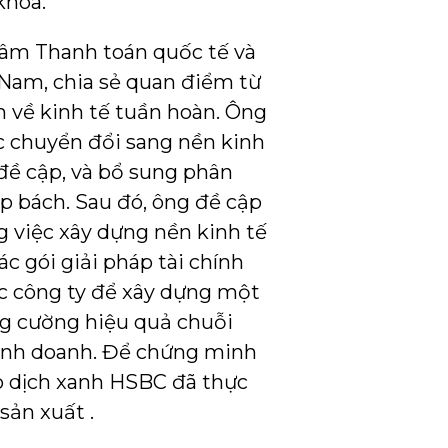
khóa.
tâm Thanh toán quốc tế và
 Nam, chia sẻ quan điểm từ
n về kinh tế tuần hoàn. Ông
c chuyển đổi sang nền kinh
đề cập, và bổ sung phân
p bách. Sau đó, ông đề cập
 việc xây dựng nền kinh tế
c gói giải pháp tài chính
c công ty để xây dựng một
ăng cường hiệu quả chuỗi
kinh doanh. Để chứng minh
ao dịch xanh HSBC đã thực
sản xuất .