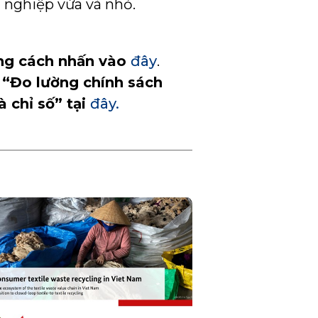
h nghiệp vừa và nhỏ.
ằng cách
nhấn vào
đây
.
n “Đo lường chính sách
à
chỉ
số”
tại
đây.