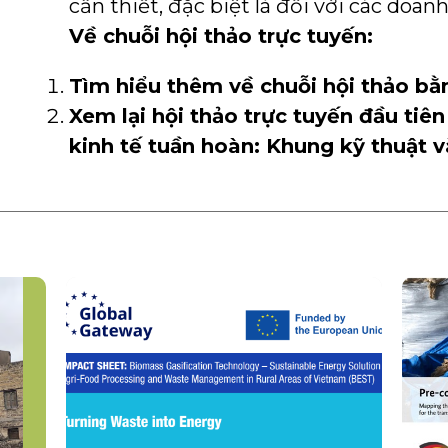
cần thiết, đặc biệt là đối với các doan
V
ề chuỗi hội thảo tr
ực tuyến
:
Tìm hiểu thêm về chuỗi hội thảo b
Xem lại
hội thảo trực tuyến đầu tiê
kinh tế tuần hoàn: Khung
kỹ thuật
v