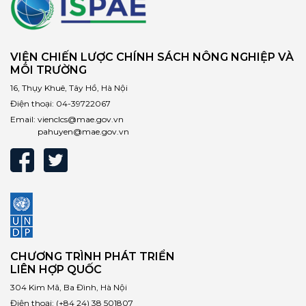
VIỆN CHIẾN LƯỢC CHÍNH SÁCH NÔNG NGHIỆP VÀ
MÔI TRƯỜNG
16, Thụy Khuê, Tây Hồ, Hà Nội
Điện thoại:
04-39722067
Email:
vienclcs@mae.gov.vn
pahuyen@mae.gov.vn
CHƯƠNG TRÌNH PHÁT TRIỂN
LIÊN HỢP QUỐC
304 Kim Mã, Ba Đình, Hà Nội
Điện thoại:
(+84 24) 38 501807