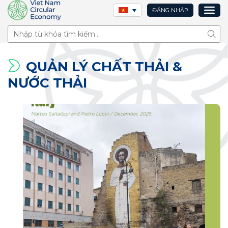
ĐĂNG NHẬP
Tìm 
QUẢN LÝ CHẤT THẢI &
NƯỚC THẢI