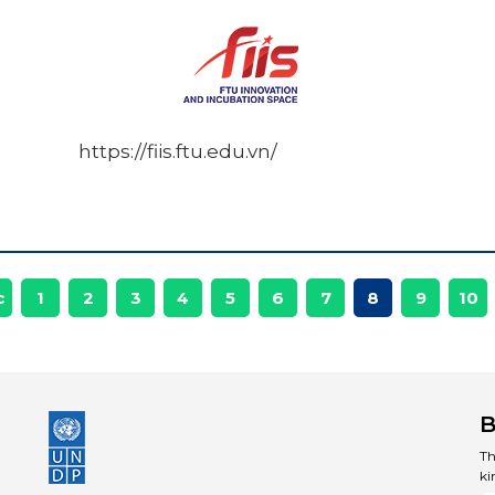
https://fiis.ftu.edu.vn/
c
1
2
3
4
5
6
7
8
9
10
B
Th
ki