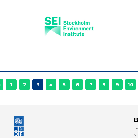
c
1
2
3
4
5
6
7
8
9
10
B
Th
ki