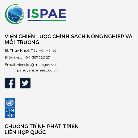
VIỆN CHIẾN LƯỢC CHÍNH SÁCH NÔNG NGHIỆP VÀ
MÔI TRƯỜNG
16, Thụy Khuê, Tây Hồ, Hà Nội
Điện thoại:
04-39722067
Email:
vienclcs@mae.gov.vn
pahuyen@mae.gov.vn
CHƯƠNG TRÌNH PHÁT TRIỂN
LIÊN HỢP QUỐC