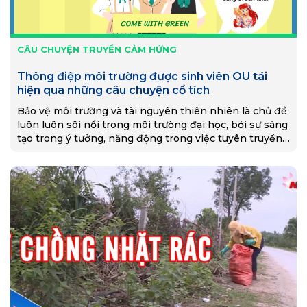
CÂU CHUYỆN TRUYỀN CẢM HỨNG
Thông điệp môi trường được sinh viên OU tái
hiện qua những câu chuyện cổ tích
Bảo vệ môi trường và tài nguyên thiên nhiên là chủ đề
luôn luôn sôi nổi trong môi trường đại học, bởi sự sáng
tạo trong ý tưởng, năng động trong việc tuyên truyền
thông điệp về môi trường của các bạn sinh viên. Vừa
qua, sinh viên OU đã tái hiện sinh động những câu
chuyện cổ tích, thông qua đó truyền tải những thông
điệp bảo vệ nguồn nước và bảo vệ môi trường biển, đại
dương.