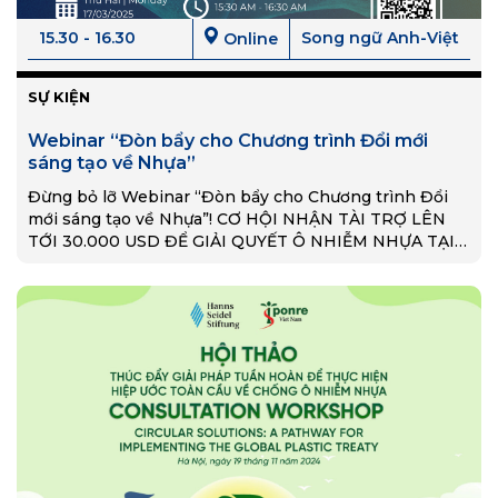
15.30 - 16.30
Song ngữ Anh-Việt
Online
SỰ KIỆN
Webinar “Đòn bẩy cho Chương trình Đổi mới
sáng tạo về Nhựa”
Đừng bỏ lỡ Webinar “Đòn bẩy cho Chương trình Đổi
mới sáng tạo về Nhựa”! CƠ HỘI NHẬN TÀI TRỢ LÊN
TỚI 30.000 USD ĐỂ GIẢI QUYẾT Ô NHIỄM NHỰA TẠI
VIỆT NAM!