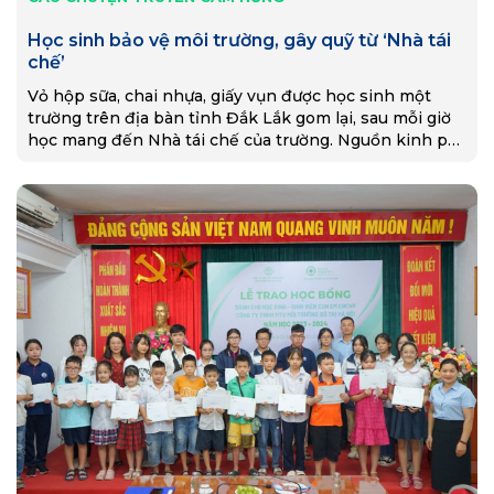
Học sinh bảo vệ môi trường, gây quỹ từ ‘Nhà tái
chế’
Vỏ hộp sữa, chai nhựa, giấy vụn được học sinh một
trường trên địa bàn tỉnh Đắk Lắk gom lại, sau mỗi giờ
học mang đến Nhà tái chế của trường. Nguồn kinh phí
thu được từ phế liệu này dùng thực hiện phong trào và
các hoạt động đội, thiện nguyện.