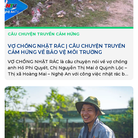
CÂU CHUYỆN TRUYỀN CẢM HỨNG
VỢ CHỒNG NHẶT RÁC | CÂU CHUYỆN TRUYỀN
CẢM HỨNG VỀ BẢO VỆ MÔI TRƯỜNG
VỢ CHỒNG NHẶT RÁC là câu chuyện nói về vợ chồng
anh Hồ Phi Quyết, Chị Nguyễn Thị Mai ở Quỳnh Lộc –
Thị xã Hoàng Mai – Nghệ An với công việc nhặt rác bảo
vệ môi trường! Câu chuyện đã truyền càm hứng cho
nhiều bạn trẻ ở Thị xã Hoàng Mai cùng nhau bảo vệ
môi trường.