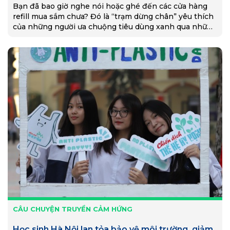
Bạn đã bao giờ nghe nói hoặc ghé đến các cửa hàng
refill mua sắm chưa? Đó là “trạm dừng chân” yêu thích
của những người ưa chuộng tiêu dùng xanh qua những
món hàng độc lạ không phải nơi nào cũng có.
CÂU CHUYỆN TRUYỀN CẢM HỨNG
Học sinh Hà Nội lan tỏa bảo vệ môi trường, giảm