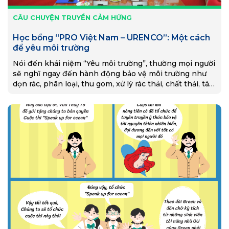
CÂU CHUYỆN TRUYỀN CẢM HỨNG
Học bổng “PRO Việt Nam – URENCO”: Một cách
để yêu môi trường
Nói đến khái niệm “Yêu môi trường”, thường mọi người
sẽ nghĩ ngay đến hành động bảo vệ môi trường như
dọn rác, phân loại, thu gom, xử lý rác thải, chất thải, tái
chế,… Thực ra, có nhiều cách thể hiện tình yêu với môi
trường, có những cách yêu đơn giản, gián tiếp nhưng
rất ý nghĩa. Trao học bổng “PRO Việt Nam – URENCO”
là một cách yêu như vậy.