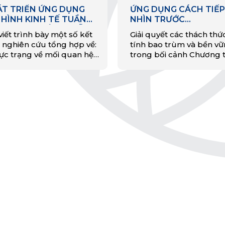
ÁT TRIỂN ỨNG DỤNG
ỨNG DỤNG CÁCH TIẾP
HÌNH KINH TẾ TUẦN
NHÌN TRƯỚC
ÀN THÚC ĐẨY CHUỖI
(FORESIGHTING) TRO
viết trình bày một số kết
Giải quyết các thách thứ
 TRỊ SẢN XUẤT ĐỒ GỖ
HOẠCH ĐỊNH CHÍNH 
 nghiên cứu tổng hợp về:
tính bao trùm và bền v
ẤT KHẨU
THÚC ĐẨY MÔ HÌNH K
hực trạng về mối quan hệ
trong bối cảnh Chương 
TẾ TUẦN HOÀN Ở VIỆ
a ngành chế biến gỗ và
Nghị sự 2030 về Phát tri
NAM
h tế tuần hoàn, qua đó
bền vững yêu cầu: (a) m
ng định…
rộng trọng tâm chiến l