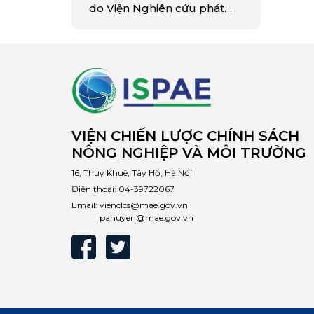
do Viện Nghiên cứu phát
triển bền vững Vùng và Học
viện Khoa học xã hội Việt
Nam, Viện Hàn lâm…
VIỆN CHIẾN LƯỢC CHÍNH SÁCH
NÔNG NGHIỆP VÀ MÔI TRƯỜNG
16, Thụy Khuê, Tây Hồ, Hà Nội
Điện thoại:
04-39722067
Email:
vienclcs@mae.gov.vn
pahuyen@mae.gov.vn