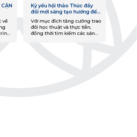
 CẬN
Kỷ yếu hội thảo Thúc đẩy
đổi mới sáng tạo hướng đến
NG
hiện thực hóa kinh tế tuần
c về
Với mục đích tăng cường trao
SÁCH
hoàn ở Việt Nam
ững
đổi học thuật và thực tiễn,
INH
trình
đồng thời tìm kiếm các sáng
T
ển
kiến và cung cấp một diễn
ở
đàn cho các học giả, chuyên
ược…
gia, doanh nghiệp trong nước
và quốc tế thảo luận về cơ sở
khoa học, kinh nghiệm quốc
tế và hiện thực hóa kinh tế
tuần hoàn ở Việt Nam, ngày
13/7/2022, Viện Chiến lược,
Chính sách tài nguyên và môi
trường phối hợp với Quỹ
Hanns Seidel Foundation tổ
chức hội thảo với chủ đề
“Thúc đẩy đổi mới sáng tạo
hướng đến hiện thực hóa kinh
tế tuần hoàn ở Việt Nam”. Hội
thảo đã nhận được sự quan