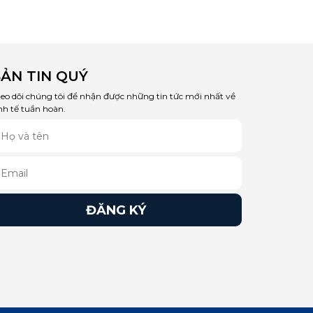
tâm của nhiều cơ quan, tổ
chức, nhà khoa học trong và
ngoài nước. Ngoài các bài
tham luận trình bày tại hội
thảo, Ban Tổ chức đã lựa
chọn 25 bài viết gửi về để xuất
ẢN TIN QUÝ
bản Kỷ yếu hội thảo. Đây là
eo dõi chúng tôi để nhận được những tin tức mới nhất về
nguồn tài liệu quý để tham
nh tế tuần hoàn.
khảo phục vụ quá trình
nghiên cứu, xây dựng Kế
hoạch hành động quốc gia về
kinh tế tuần hoàn trong thời
gian tới.