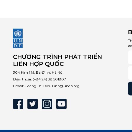
B
Th
ki
CHƯƠNG TRÌNH PHÁT TRIỂN
LIÊN HỢP QUỐC
304 Kim Mã, Ba Đình, Hà Nội
Điện thoại:
(+84 24) 38 501807
Email:
Hoang.Thi.Dieu.Linh@undp.org