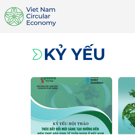
KỶ YẾU