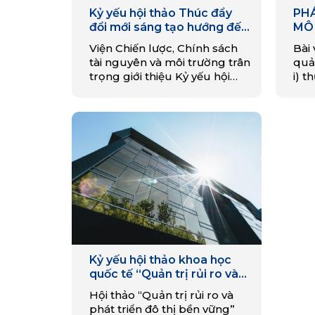
Kỷ yếu hội thảo Thúc đẩy
PH
đổi mới sáng tạo hướng đến
MÔ 
hiện thực hóa kinh tế tuần
HO
Viện Chiến lược, Chính sách
Bài 
hoàn ở Việt Nam
GIÁ
tài nguyên và môi trường trân
quả
XU
trọng giới thiệu Kỷ yếu hội
i) t
thảo Thúc đẩy đổi mới sáng
giữ
tạo hướng đến hiện thực hóa
kin
kinh tế tuần hoàn ở…
khẳ
Kỷ yếu hội thảo khoa học
quốc tế “Quản trị rủi ro và
phát triển đô thị bền vững”
Hội thảo “Quản trị rủi ro và
phát triển đô thị bền vững”