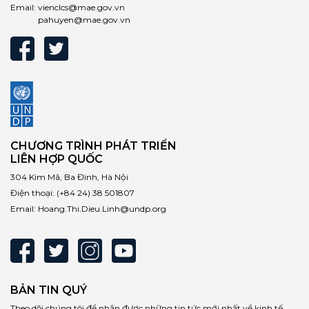
Email:
vienclcs@mae.gov.vn
pahuyen@mae.gov.vn
CHƯƠNG TRÌNH PHÁT TRIỂN
LIÊN HỢP QUỐC
304 Kim Mã, Ba Đình, Hà Nội
Điện thoại:
(+84 24) 38 501807
Email:
Hoang.Thi.Dieu.Linh@undp.org
BẢN TIN QUÝ
Theo dõi chúng tôi để nhận được những tin tức mới nhất về kinh tế