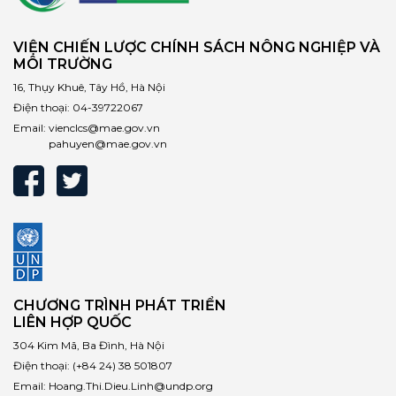
VIỆN CHIẾN LƯỢC CHÍNH SÁCH NÔNG NGHIỆP VÀ
MÔI TRƯỜNG
16, Thụy Khuê, Tây Hồ, Hà Nội
Điện thoại:
04-39722067
Email:
vienclcs@mae.gov.vn
pahuyen@mae.gov.vn
CHƯƠNG TRÌNH PHÁT TRIỂN
LIÊN HỢP QUỐC
304 Kim Mã, Ba Đình, Hà Nội
Điện thoại:
(+84 24) 38 501807
Email:
Hoang.Thi.Dieu.Linh@undp.org