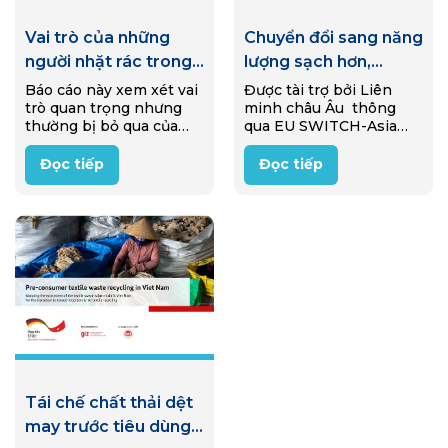
Vai trò của những
Chuyển đổi sang năng
người nhặt rác trong
lượng sạch hơn,
nền kinh tế tái sử
thông qua quá trình
Báo cáo này xem xét vai
Được tài trợ bởi Liên
trò quan trọng nhưng
minh châu Âu thông
dụng ở Ý
khí hóa sinh khối
thường bị bỏ qua của
qua EU SWITCH-Asia
những người nhặt rác
Programme, một dự án
trong nền kinh tế tái sử
đã được triển khai từ
Đọc tiếp
Đọc tiếp
dụng của Ý (reuse
2020-2025 nhằm hỗ trợ
economy). Thông qua
các doanh nghiệp nông
nghiên cứu…
thôn Việt Nam siêu nhỏ
và nhỏ…
Tái chế chất thải dệt
may trước tiêu dùng