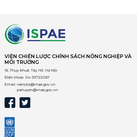
VIỆN CHIẾN LƯỢC CHÍNH SÁCH NÔNG NGHIỆP VÀ
MÔI TRƯỜNG
16, Thụy Khuê, Tây Hồ, Hà Nội
Điện thoại:
04-39722067
Email:
vienclcs@mae.gov.vn
pahuyen@mae.gov.vn