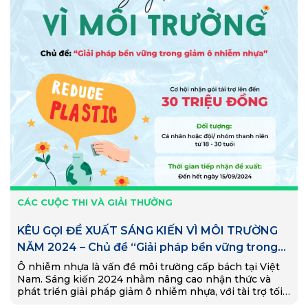
CÁC CUỘC THI VÀ GIẢI THƯỞNG
KÊU GỌI ĐỀ XUẤT SÁNG KIẾN VÌ MÔI TRƯỜNG
NĂM 2024 – Chủ đề “Giải pháp bền vững trong
giảm ô nhiễm nhựa”
Ô nhiễm nhựa là vấn đề môi trường cấp bách tại Việt
Nam. Sáng kiến 2024 nhằm nâng cao nhận thức và
phát triển giải pháp giảm ô nhiễm nhựa, với tài trợ tối
đa 30 triệu đồng cho các dự án.