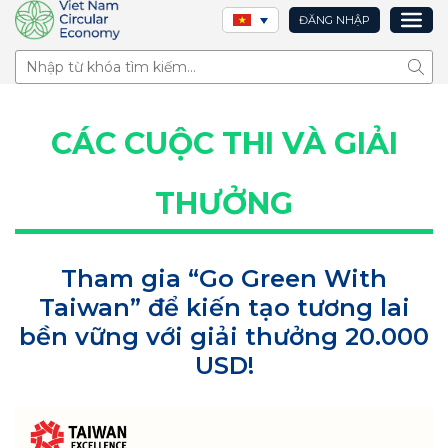
ĐĂNG NHẬP
Tìm 
CÁC CUỘC THI VÀ GIẢI
THƯỞNG
Tham gia “Go Green With
Taiwan” để kiến tạo tương lai
bền vững với giải thưởng 20.000
USD!