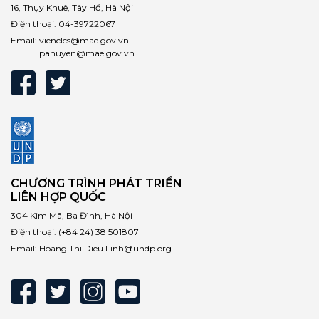
16, Thụy Khuê, Tây Hồ, Hà Nội
Điện thoại:
04-39722067
Email:
vienclcs@mae.gov.vn
pahuyen@mae.gov.vn
CHƯƠNG TRÌNH PHÁT TRIỂN
LIÊN HỢP QUỐC
304 Kim Mã, Ba Đình, Hà Nội
Điện thoại:
(+84 24) 38 501807
Email:
Hoang.Thi.Dieu.Linh@undp.org