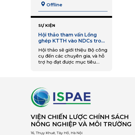
Offline
SỰ KIỆN
Hội thảo tham vấn Lồng
ghép KTTH vào NDCs trong
ngành nông nghiệp
Hội thảo sẽ giới thiệu Bộ công
cụ đến các chuyên gia, và hỗ
trợ họ đạt được mục tiêu
giảm phát thải đầy tham vọng
trong vòng các NDC tiếp
theo của lĩnh vực nông
nghiệp.
VIỆN CHIẾN LƯỢC CHÍNH SÁCH
NÔNG NGHIỆP VÀ MÔI TRƯỜNG
16, Thụy Khuê, Tây Hồ, Hà Nội