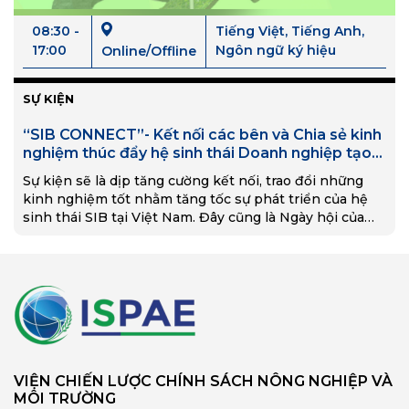
08:30 -
Tiếng Việt, Tiếng Anh,
17:00
Ngôn ngữ ký hiệu
Online/Offline
SỰ KIỆN
“SIB CONNECT”- Kết nối các bên và Chia sẻ kinh
nghiệm thúc đẩy hệ sinh thái Doanh nghiệp tạo
tác động
Sự kiện sẽ là dịp tăng cường kết nối, trao đổi những
kinh nghiệm tốt nhằm tăng tốc sự phát triển của hệ
sinh thái SIB tại Việt Nam. Đây cũng là Ngày hội của
SIB và cơ hội để các doanh nghiệp trưng bày, giới
thiệu các sản phẩm và chia sẻ những câu chuyện kinh
doanh tạo tác động thành công.
VIỆN CHIẾN LƯỢC CHÍNH SÁCH NÔNG NGHIỆP VÀ
MÔI TRƯỜNG