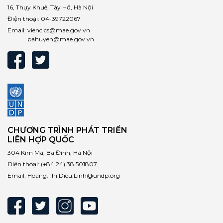
16, Thụy Khuê, Tây Hồ, Hà Nội
Điện thoại:
04-39722067
Email:
vienclcs@mae.gov.vn
pahuyen@mae.gov.vn
CHƯƠNG TRÌNH PHÁT TRIỂN
LIÊN HỢP QUỐC
304 Kim Mã, Ba Đình, Hà Nội
Điện thoại:
(+84 24) 38 501807
Email:
Hoang.Thi.Dieu.Linh@undp.org