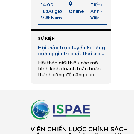
14:00 -
Tiếng
16:00 giờ
Online
Anh -
Việt Nam
Việt
SỰ KIỆN
Hội thảo trực tuyến 6: Tăng
cường giá trị chất thải trong
nông nghiệp tuần hoàn
Hội thảo giới thiệu các mô
hình kinh doanh tuần hoàn
thành công để nâng cao
nhận thức và truyền cảm
hứng cho các doanh nghiệp
tận dụng nguồn chất thải và
phụ phẩm, góp phần vào
một ngành nông nghiệp bền
vững và hiệu quả hơn.
VIỆN CHIẾN LƯỢC CHÍNH SÁCH