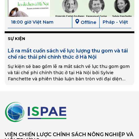
18:00 giờ Việt Nam
Pháp - Việt
Offline
SỰ KIỆN
Lễ ra mắt cuốn sách về lực lượng thu gom và tái
chế rác thải phi chính thức ở Hà Nội
Sự kiện sẽ bao gồm lễ ra mắt sách về lực thu gom gom
và tái chế phi chính thức ở tại Hà Nội bởi Sylvie
Fanchette và phiên thảo luận bàn tròn với đại diện
đến từ tổ chức phi lợi nhuận địa phương và quốc tế.
VIỆN CHIẾN LƯỢC CHÍNH SÁCH NÔNG NGHIỆP VÀ