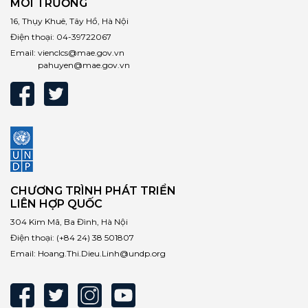
MÔI TRƯỜNG
16, Thụy Khuê, Tây Hồ, Hà Nội
Điện thoại:
04-39722067
Email:
vienclcs@mae.gov.vn
pahuyen@mae.gov.vn
CHƯƠNG TRÌNH PHÁT TRIỂN
LIÊN HỢP QUỐC
304 Kim Mã, Ba Đình, Hà Nội
Điện thoại:
(+84 24) 38 501807
Email:
Hoang.Thi.Dieu.Linh@undp.org