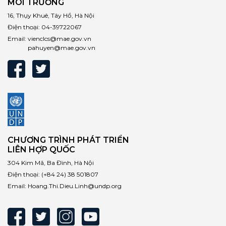
MÔI TRƯỜNG
16, Thụy Khuê, Tây Hồ, Hà Nội
Điện thoại:
04-39722067
Email:
vienclcs@mae.gov.vn
pahuyen@mae.gov.vn
CHƯƠNG TRÌNH PHÁT TRIỂN
LIÊN HỢP QUỐC
304 Kim Mã, Ba Đình, Hà Nội
Điện thoại:
(+84 24) 38 501807
Email:
Hoang.Thi.Dieu.Linh@undp.org