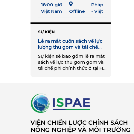
18:00 giờ
Pháp
Việt Nam
Offline
- Việt
SỰ KIỆN
Lễ ra mắt cuốn sách về lực
lượng thu gom và tái chế
rác thải phi chính thức ở Hà
Sự kiện sẽ bao gồm lễ ra mắt
Nội
sách về lực thu gom gom và
tái chế phi chính thức ở tại Hà
Nội bởi Sylvie Fanchette và
phiên thảo luận bàn tròn với
đại diện đến từ tổ chức phi lợi
nhuận địa phương và quốc
tế.
VIỆN CHIẾN LƯỢC CHÍNH SÁCH
NÔNG NGHIỆP VÀ MÔI TRƯỜNG