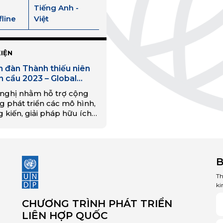
Tiếng Anh -
fline
Việt
KIỆN
n đàn Thành thiếu niên
n cầu 2023 – Global
th Summit (GYS)
 nghị nhằm hỗ trợ cộng
g phát triển các mô hình,
 kiến, giải pháp hữu ích
dụng hợp lý tài nguyên
n nhiên, bảo vệ môi
ờng và ứng phó với biến
khí hậu, kết hợp giáo dục
B
 trường và phát triển bền
ững.
Th
ki
CHƯƠNG TRÌNH PHÁT TRIỂN
LIÊN HỢP QUỐC