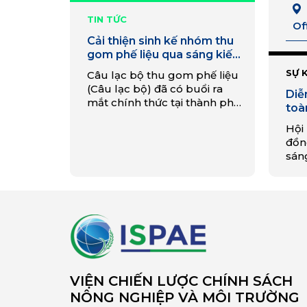
TIN TỨC
Of
Cải thiện sinh kế nhóm thu
gom phế liệu qua sáng kiến
câu lạc bộ ở Bình Định
SỰ 
Câu lạc bộ thu gom phế liệu
(Câu lạc bộ) đã có buổi ra
Diễ
mắt chính thức tại thành phố
toà
Quy Nhơn, với sự tham gia
You
Hội
của khoảng 200 lao động phi
đồn
chính thức từ 10 quận/huyện
sáng
trên địa bàn. vi mục tiêu cải
sử 
thiện sinh kế của nhóm lao
thiê
động này.
trư
đổi 
môi
v
VIỆN CHIẾN LƯỢC CHÍNH SÁCH
NÔNG NGHIỆP VÀ MÔI TRƯỜNG