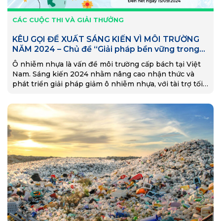
CÁC CUỘC THI VÀ GIẢI THƯỞNG
KÊU GỌI ĐỀ XUẤT SÁNG KIẾN VÌ MÔI TRƯỜNG
NĂM 2024 – Chủ đề “Giải pháp bền vững trong
giảm ô nhiễm nhựa”
Ô nhiễm nhựa là vấn đề môi trường cấp bách tại Việt
Nam. Sáng kiến 2024 nhằm nâng cao nhận thức và
phát triển giải pháp giảm ô nhiễm nhựa, với tài trợ tối
đa 30 triệu đồng cho các dự án.