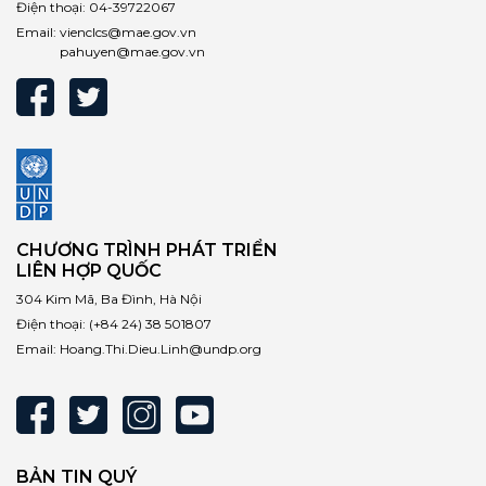
Điện thoại:
04-39722067
Email:
vienclcs@mae.gov.vn
pahuyen@mae.gov.vn
CHƯƠNG TRÌNH PHÁT TRIỂN
LIÊN HỢP QUỐC
304 Kim Mã, Ba Đình, Hà Nội
Điện thoại:
(+84 24) 38 501807
Email:
Hoang.Thi.Dieu.Linh@undp.org
BẢN TIN QUÝ