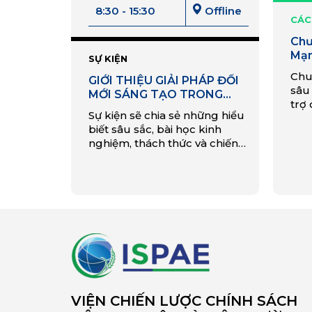
8:30 - 15:30
Offline
CÁC
Chư
Mạn
SỰ KIỆN
Độ 
Chu
GIỚI THIỆU GIẢI PHÁP ĐỔI
của
sâu
MỚI SÁNG TẠO TRONG
trợ
LĨNH VỰC NHỰA
Sự kiện sẽ chia sẻ những hiểu
nhâ
biết sâu sắc, bài học kinh
xuấ
nghiệm, thách thức và chiến
đầu 
lược để thúc đẩy và mở rộng
thả
quy mô các giải pháp tuần
Nam
hoàn.
VIỆN CHIẾN LƯỢC CHÍNH SÁCH