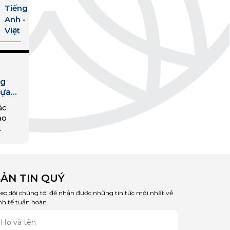
Tiếng
Anh -
Việt
ng
hựa
BĐKH
ác
ạo
về về
giải
hiễm
hủ và
ẢN TIN QUÝ
.
eo dõi chúng tôi để nhận được những tin tức mới nhất về
nh tế tuần hoàn.