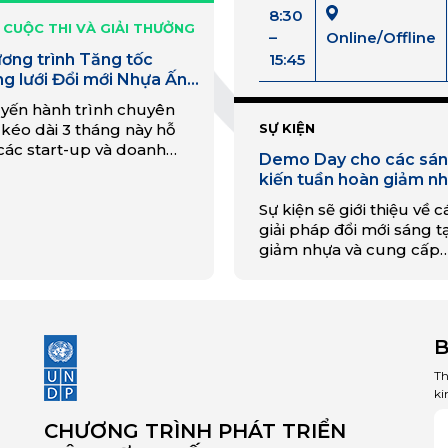
8:30
 CUỘC THI VÀ GIẢI THƯỞNG
–
Online/Offline
ơng trình Tăng tốc
15:45
g lưới Đổi mới Nhựa Ấn
Dương-Thái Bình Dương
yến hành trình chuyên
 CSIRO
 kéo dài 3 tháng này hỗ
SỰ KIỆN
 các start-up và doanh
Demo Day cho các sá
n đã được xác nhận, có đề
kiến tuần hoàn giảm n
t kinh doanh giai đoạn
hướng tới giảm thiểu 
để giải quyết vấn đề rác
Sự kiện sẽ giới thiệu về c
i nhựa đại dương ở Đông
giải pháp đổi mới sáng t
 Á.
giảm nhựa và cung cấp
những hiểu biết thực tế 
xu hướng, thách thức và 
pháp đối với vấn đề ô n
nhựa từ đại diện chính p
B
các ngành công nghiệp
Th
ki
CHƯƠNG TRÌNH PHÁT TRIỂN