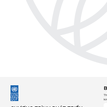
B
Th
ki