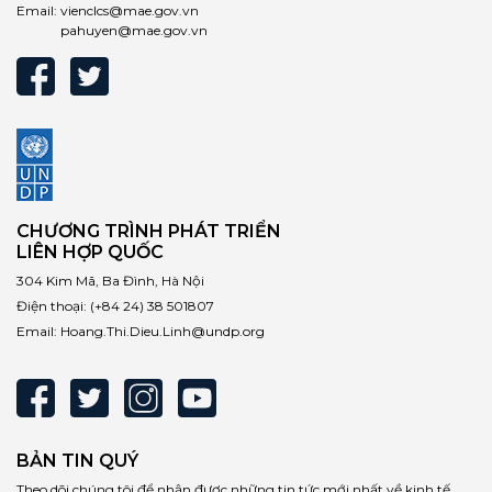
Email:
vienclcs@mae.gov.vn
pahuyen@mae.gov.vn
CHƯƠNG TRÌNH PHÁT TRIỂN
LIÊN HỢP QUỐC
304 Kim Mã, Ba Đình, Hà Nội
Điện thoại:
(+84 24) 38 501807
Email:
Hoang.Thi.Dieu.Linh@undp.org
BẢN TIN QUÝ
Theo dõi chúng tôi để nhận được những tin tức mới nhất về kinh tế