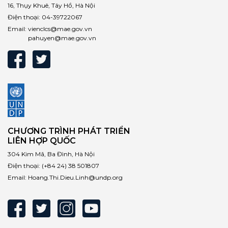
16, Thụy Khuê, Tây Hồ, Hà Nội
Điện thoại:
04-39722067
Email:
vienclcs@mae.gov.vn
pahuyen@mae.gov.vn
CHƯƠNG TRÌNH PHÁT TRIỂN
LIÊN HỢP QUỐC
304 Kim Mã, Ba Đình, Hà Nội
Điện thoại:
(+84 24) 38 501807
Email:
Hoang.Thi.Dieu.Linh@undp.org