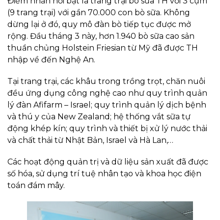
Điểm nhấn nổi bật là trang trại bò sữa TH với 3 cụm
(9 trang trại) với gần 70.000 con bò sữa. Không
dừng lại ở đó, quy mô đàn bò tiếp tục được mở
rộng. Đầu tháng 3 này, hơn 1.940 bò sữa cao sản
thuần chủng Holstein Friesian từ Mỹ đã được TH
nhập về đến Nghệ An.
Tại trang trại, các khâu trong trồng trọt, chăn nuôi
đều ứng dụng công nghệ cao như quy trình quản
lý đàn Afifarm – Israel; quy trình quản lý dịch bệnh
và thú y của New Zealand; hệ thống vắt sữa tự
động khép kín; quy trình và thiết bị xử lý nước thải
và chất thải từ Nhật Bản, Israel và Hà Lan,…
Các hoạt động quản trị và dữ liệu sản xuất đã được
số hóa, sử dụng trí tuệ nhân tạo và khoa học điện
toán đám mây.