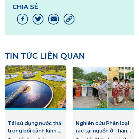
CHIA SẺ
TIN TỨC LIÊN QUAN
Tái sử dụng nước thải
Nghiên cứu Phân loại
trong bối cảnh kinh tế
rác tại nguồn ở Thành
tuần hoàn: Tính cấp
phố Huế giai đoạn