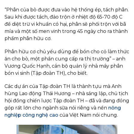
“Phân của bò được đưa vào hệ thống ép, tách phân.
Sau khi được tách, đảo trộn ở nhiệt độ 65-70 độ C
để diệt trừ vi khuẩn có hại, phân sẽ phối trộn với bã
mía và một số men vinh trong 45 ngày cho ra thành
phẩm phân hữu cơ.
Phân hữu cơ chủ yếu dùng để bón cho cỏ làm thức
ăn cho bò, một phần cung cấp ra thị trường” – anh
Vương Quốc Hạnh, cán bộ quản lý nhà máy phân
bón vi sinh (Tập đoàn TH), cho biết.
Các dự án của Tập đoàn TH là thành tựu mà Anh
hùng Lao động Thái Hương – nhà sáng lập, chủ tịch
hội đồng chiến lược Tập đoàn TH – đã và đang đóng
góp rất lớn cho ngành sữa nói riêng và nền
nông
nghiệp công nghệ cao
của Việt Nam nói chung.