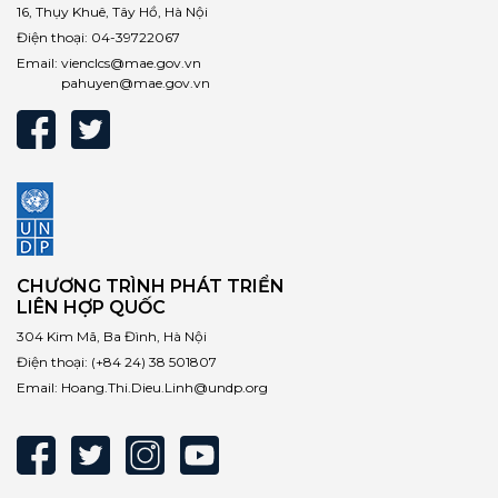
16, Thụy Khuê, Tây Hồ, Hà Nội
Điện thoại:
04-39722067
Email:
vienclcs@mae.gov.vn
pahuyen@mae.gov.vn
CHƯƠNG TRÌNH PHÁT TRIỂN
LIÊN HỢP QUỐC
304 Kim Mã, Ba Đình, Hà Nội
Điện thoại:
(+84 24) 38 501807
Email:
Hoang.Thi.Dieu.Linh@undp.org