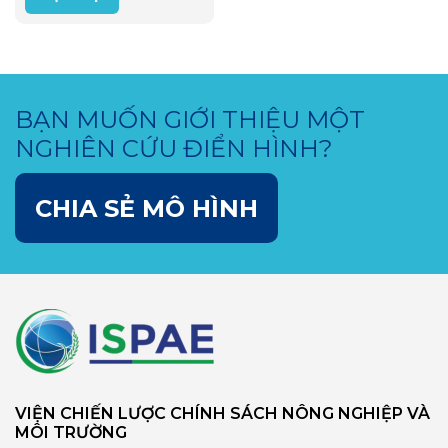
dưới lớp nước sóng sánh
ấy là một “nhà…
BẠN MUỐN GIỚI THIỆU MỘT
NGHIÊN CỨU ĐIỂN HÌNH?
CHIA SẺ MÔ HÌNH
VIỆN CHIẾN LƯỢC CHÍNH SÁCH NÔNG NGHIỆP VÀ
MÔI TRƯỜNG