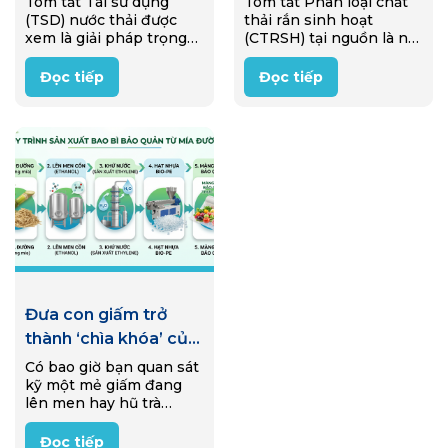
Tóm tắt Tái sử dụng
Tóm tắt Phân loại chất
(TSD) nước thải được
thải rắn sinh hoạt
thiết của việc loại bỏ
2022 – 2025: Bài học
xem là giải pháp trọng
(CTRSH) tại nguồn là nội
muối và các công
kinh nghiệm và
tâm hướng tới phát triển
dung trọng tâm của Luật
nghệ tiềm năng tại
khuyến nghị
bền vững và kinh tế
Bảo vệ môi trường
Đọc tiếp
Đọc tiếp
tuần hoàn tại Việt Nam.
(BVMT) năm 2020 và là
Việt Nam
Tuy nhiên, hàm lượng
nền tảng thúc đẩy kinh
muối…
tế…
Đưa con giấm trở
thành ‘chìa khóa’ của
công nghiệp bao bì
Có bao giờ bạn quan sát
kỹ một mẻ giấm đang
lên men hay hũ trà
Kombucha sủi bọt trong
gian bếp gia đình? Bên
Đọc tiếp