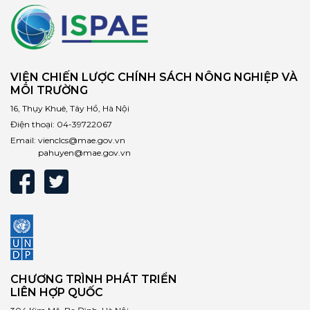
VIỆN CHIẾN LƯỢC CHÍNH SÁCH NÔNG NGHIỆP VÀ
MÔI TRƯỜNG
16, Thụy Khuê, Tây Hồ, Hà Nội
Điện thoại:
04-39722067
Email:
vienclcs@mae.gov.vn
pahuyen@mae.gov.vn
CHƯƠNG TRÌNH PHÁT TRIỂN
LIÊN HỢP QUỐC