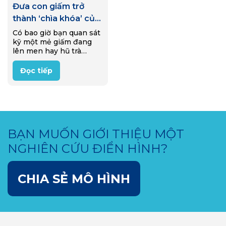
Đưa con giấm trở
thành ‘chìa khóa’ của
công nghiệp bao bì
Có bao giờ bạn quan sát
kỹ một mẻ giấm đang
lên men hay hũ trà
Kombucha sủi bọt trong
gian bếp gia đình? Bên
Đọc tiếp
dưới lớp nước sóng sánh
ấy là một “nhà…
BẠN MUỐN GIỚI THIỆU MỘT
NGHIÊN CỨU ĐIỂN HÌNH?
CHIA SẺ MÔ HÌNH