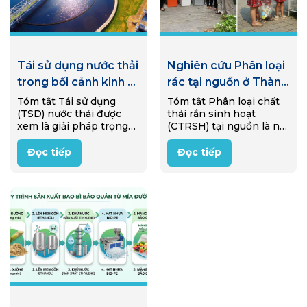
Tái sử dụng nước thải
Nghiên cứu Phân loại
trong bối cảnh kinh tế
rác tại nguồn ở Thành
tuần hoàn: Tính cấp
phố Huế giai đoạn
Tóm tắt Tái sử dụng
Tóm tắt Phân loại chất
(TSD) nước thải được
thải rắn sinh hoạt
thiết của việc loại bỏ
2022 – 2025: Bài học
xem là giải pháp trọng
(CTRSH) tại nguồn là nội
muối và các công
kinh nghiệm và
tâm hướng tới phát triển
dung trọng tâm của Luật
nghệ tiềm năng tại
khuyến nghị
bền vững và kinh tế
Bảo vệ môi trường
Đọc tiếp
Đọc tiếp
tuần hoàn tại Việt Nam.
(BVMT) năm 2020 và là
Việt Nam
Tuy nhiên, hàm lượng
nền tảng thúc đẩy kinh
muối…
tế…