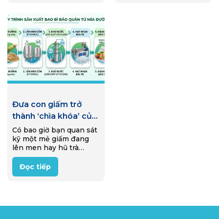
Tuy nhiên, hàm lượng
nền tảng thúc đẩy kinh
muối…
tế…
Đưa con giấm trở
thành ‘chìa khóa’ của
công nghiệp bao bì
Có bao giờ bạn quan sát
kỹ một mẻ giấm đang
lên men hay hũ trà
Kombucha sủi bọt trong
gian bếp gia đình? Bên
Đọc tiếp
dưới lớp nước sóng sánh
ấy là một “nhà…