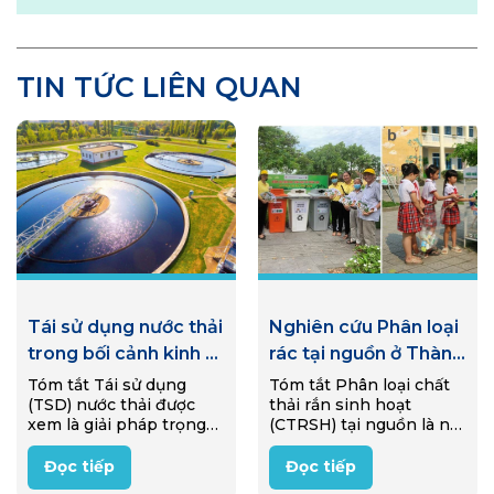
TIN TỨC LIÊN QUAN
Tái sử dụng nước thải
Nghiên cứu Phân loại
trong bối cảnh kinh tế
rác tại nguồn ở Thành
tuần hoàn: Tính cấp
phố Huế giai đoạn
Tóm tắt Tái sử dụng
Tóm tắt Phân loại chất
(TSD) nước thải được
thải rắn sinh hoạt
thiết của việc loại bỏ
2022 – 2025: Bài học
xem là giải pháp trọng
(CTRSH) tại nguồn là nội
muối và các công
kinh nghiệm và
tâm hướng tới phát triển
dung trọng tâm của Luật
nghệ tiềm năng tại
khuyến nghị
bền vững và kinh tế
Bảo vệ môi trường
Đọc tiếp
Đọc tiếp
tuần hoàn tại Việt Nam.
(BVMT) năm 2020 và là
Việt Nam