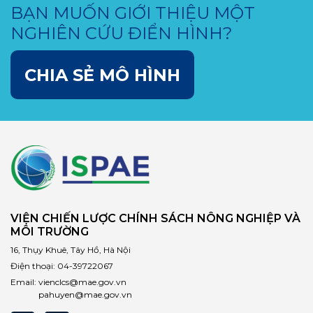
BẠN MUỐN GIỚI THIỆU MỘT
NGHIÊN CỨU ĐIỂN HÌNH?
CHIA SẺ MÔ HÌNH
VIỆN CHIẾN LƯỢC CHÍNH SÁCH NÔNG NGHIỆP VÀ
MÔI TRƯỜNG
16, Thụy Khuê, Tây Hồ, Hà Nội
Điện thoại:
04-39722067
Email:
vienclcs@mae.gov.vn
pahuyen@mae.gov.vn