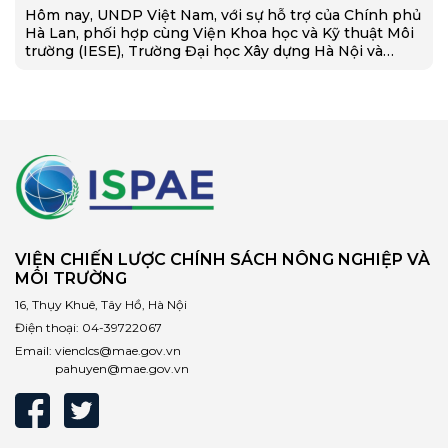
Hôm nay, UNDP Việt Nam, với sự hỗ trợ của Chính phủ
Hà Lan, phối hợp cùng Viện Khoa học và Kỹ thuật Môi
trường (IESE), Trường Đại học Xây dựng Hà Nội và…
VIỆN CHIẾN LƯỢC CHÍNH SÁCH NÔNG NGHIỆP VÀ
MÔI TRƯỜNG
16, Thụy Khuê, Tây Hồ, Hà Nội
Điện thoại:
04-39722067
Email:
vienclcs@mae.gov.vn
pahuyen@mae.gov.vn