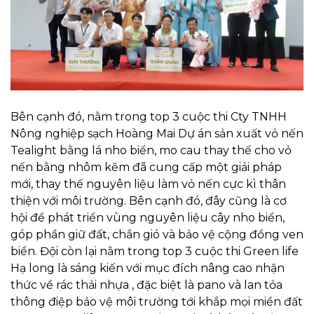
Bên cạnh đó, nằm trong top 3 cuộc thi Cty TNHH
Nông nghiệp sạch Hoàng Mai Dự án sản xuất vỏ nến
Tealight bằng lá nho biển, mo cau thay thế cho vỏ
nến bằng nhôm kẽm đã cung cấp một giải pháp
mới, thay thế nguyên liệu làm vỏ nến cực kì thân
thiện với môi trường. Bên cạnh đó, đây cũng là cơ
hội để phát triển vùng nguyên liệu cây nho biển,
góp phần giữ đất, chắn gió và bảo vệ cộng đồng ven
biển. Đội còn lại nằm trong top 3 cuộc thi Green life
Hạ long là sáng kiến với mục đích nâng cao nhận
thức về rác thải nhựa , đặc biệt là pano và lan tỏa
thông điệp bảo vệ môi trường tới khắp mọi miền đất