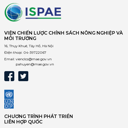
VIỆN CHIẾN LƯỢC CHÍNH SÁCH NÔNG NGHIỆP VÀ
MÔI TRƯỜNG
16, Thụy Khuê, Tây Hồ, Hà Nội
Điện thoại:
04-39722067
Email:
vienclcs@mae.gov.vn
pahuyen@mae.gov.vn
CHƯƠNG TRÌNH PHÁT TRIỂN
LIÊN HỢP QUỐC