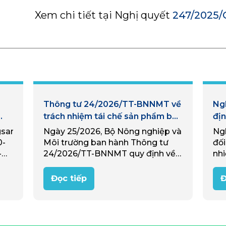
Xem chi tiết tại Nghị quyết
247/2025/
Thông tư 24/2026/TT-BNNMT về
Ng
trách nhiệm tái chế sản phẩm bao
địn
ư
bì và xử lý chất thải của nhà sản
củ
gsan.vn/van-
Ngày 25/2026, Bộ Nông nghiệp và
Ngh
xuất nhập khẩu
trá
0-
Môi trường ban hành Thông tư
đối
bao
-
24/2026/TT-BNNMT quy định về
nhi
co-
về trách nhiệm tái chế sản phẩm
thả
lệ 
ác
bao bì và xử lý chất thải của nhà
buộ
Đọc tiếp
Đ
âm
sản xuất…
êu