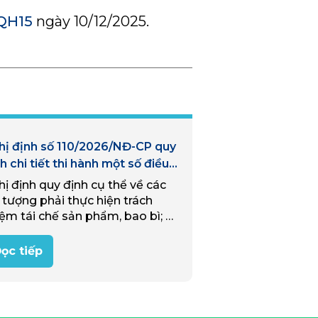
QH15
ngày 10/12/2025.
hị định số 110/2026/NĐ-CP quy
h chi tiết thi hành một số điều
a Luật Bảo vệ môi trường về
ị định quy định cụ thể về các
ch nhiệm tái chế sản phẩm,
 tượng phải thực hiện trách
 bì và trách nhiệm xử lý chất
ệm tái chế sản phẩm, bao bì; tỉ
i của nhà sản xuất, nhập khẩu
tái chế, quy cách tái chế bắt
c và hỗ trợ…
ọc tiếp