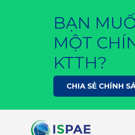
kinh tế có vốn đầu tư…
BẠN MUỐN
MỘT CHÍ
KTTH?
CHIA SẺ CHÍNH S