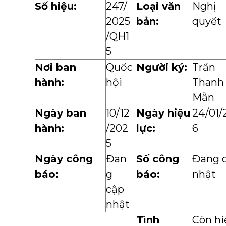
Số hiệu:
247/
Loại văn
Nghị
2025
bản:
quyết
/QH1
5
Nơi ban
Quốc
Người ký:
Trần
hành:
hội
Thanh
Mẫn
Ngày ban
10/12
Ngày hiệu
24/01/
hành:
/202
lực:
6
5
Ngày công
Đan
Số công
Đang 
báo:
g
báo:
nhật
cập
nhật
Tình
Còn hi