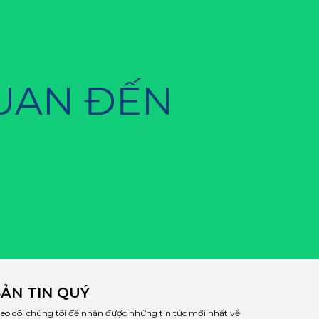
QUAN ĐẾN
ẢN TIN QUÝ
eo dõi chúng tôi để nhận được những tin tức mới nhất về