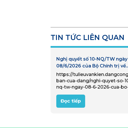
TIN TỨC LIÊN QUAN
Nghị quyết số 10-NQ/TW ngày
08/6/2026 của Bộ Chính trị về
phát triển kinh tế có vốn đầu t
https://tulieuvankien.dangcon
nước ngoài
ban-cua-dang/nghi-quyet-so-1
nq-tw-ngay-08-6-2026-cua-bo
chinh-tri-ve-phat-trien-kinh-te-
von-dau-tu-nuoc-ngoai.html C
Đọc tiếp
nhiệm vụ và giải pháp trọng t
Phó Thủ tướng Thường trực n
rõ, Nghị quyết số 10-NQ/TW đã
xác định rõ mục tiêu phát triển