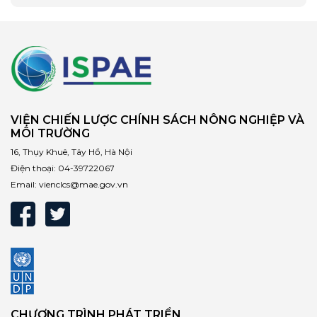
VIỆN CHIẾN LƯỢC CHÍNH SÁCH NÔNG NGHIỆP VÀ
MÔI TRƯỜNG
16, Thụy Khuê, Tây Hồ, Hà Nội
Điện thoại:
04-39722067
Email:
vienclcs@mae.gov.vn
CHƯƠNG TRÌNH PHÁT TRIỂN