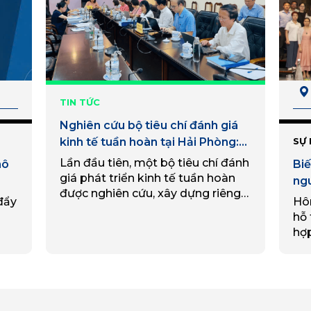
TIN TỨC
Nghiên cứu bộ tiêu chí đánh giá
kinh tế tuần hoàn tại Hải Phòng:
SỰ 
Tạo “thước đo” cho chuyển đổi
Lần đầu tiên, một bộ tiêu chí đánh
mô
Biế
xanh và phát triển bền vững
giá phát triển kinh tế tuần hoàn
ng
được nghiên cứu, xây dựng riêng
lai
đẩy
Hô
cho thành phố Hải Phòng, từ đó
hỗ 
giúp xác định đúng những lĩnh…
hợ
ủ
thu
h
Đạ