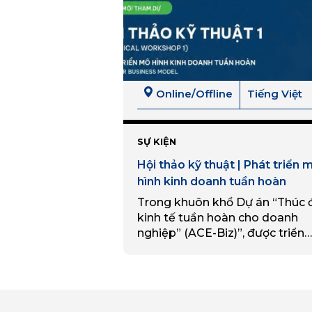
Online/Offline
Tiếng Việt
SỰ KIỆN
Hội thảo kỹ thuật | Phát triển 
hình kinh doanh tuần hoàn
Trong khuôn khổ Dự án “Thúc 
kinh tế tuần hoàn cho doanh
nghiệp” (ACE-Biz)”, được triển
khai với sự tài trợ của Chính ph
Hà Lan thông qua Chương trìn
Phát triển Liên…