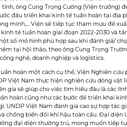
a tỉnh, ông Cung Trọng Cường (Viện trưởng) đề 
ước đầu triển khai kinh tế tuần hoàn tại đị
hông minh,… Viện sẽ tiếp tục tham mưu đề xuấ
 kinh tế tuần hoàn giai đoạn 2022-2030 và t
 một số mô hình phù hợp sau khi đánh giá/ chọn
thêm tại hội thảo, theo ông Cung Trọng Trườ
 công nghệ, doanh nghiệp và logistics.
tuần hoàn một cách cụ thể, Viện Nghiên cứu p
P Việt Nam thực hiện nghiên cứu dòng vật l
ên gia sẽ giúp cho việc tìm hiểu đâu là các lĩ
uần hoàn cũng như các bước để triển khai kinh
gì. UNDP Việt Nam đánh giá cao sự hợp tác 
và chống biến đổi khí hậu toàn cầu. Đại diệ
ưởng đại diện thường trú, mong muốn tiếp tụ