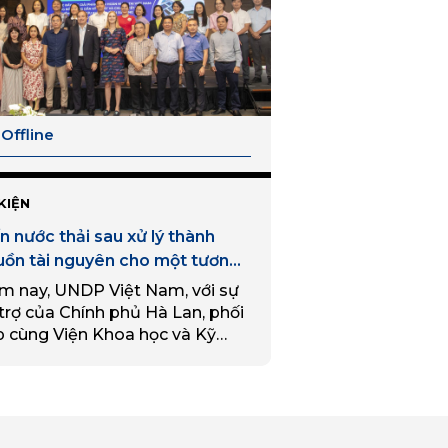
Offline
KIỆN
n nước thải sau xử lý thành
uồn tài nguyên cho một tương
 tuần hoàn hơn
m nay, UNDP Việt Nam, với sự
trợ của Chính phủ Hà Lan, phối
p cùng Viện Khoa học và Kỹ
ật Môi trường (IESE), Trường
i học Xây dựng Hà Nội và…