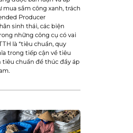
hư mua sắm công xanh, trách
tended Producer
hãn sinh thái, các biện
trong những công cụ có vai
TH là “tiêu chuẩn, quy
hĩa trong tiếp cận về tiêu
n tiêu chuẩn để thúc đẩy áp
Nam.