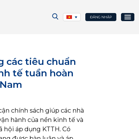
ĐĂNG NHẬP
g các tiêu chuẩn
inh tế tuần hoàn
t Nam
 cận chính sách giúp các nhà
vận hành của nền kinh tế và
xã hội áp dụng KTTH. Có
ang được bàn luận và áp