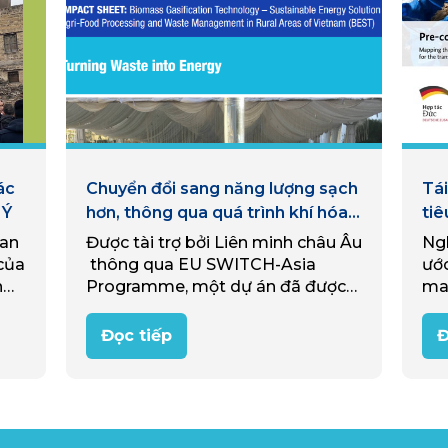
ác
Chuyển đổi sang năng lượng sạch
Tái
 Ý
hơn, thông qua quá trình khí hóa
tiê
sinh khối
uan
Được tài trợ bởi Liên minh châu Âu
Ngh
của
thông qua EU SWITCH-Asia
ước
n
Programme, một dự án đã được
ma
e
triển khai từ 2020-2025 nhằm hỗ
bức
trợ các doanh nghiệp nông thôn
trị
Đọc tiếp
Đ
Việt Nam siêu nhỏ và nhỏ…
tượ
quy
may
cùn
tu