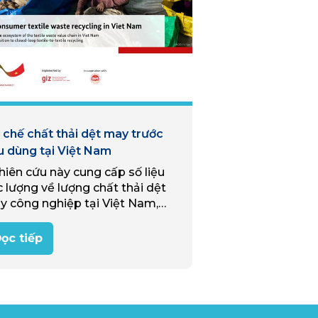
 chế chất thải dệt may trước
u dùng tại Việt Nam
iên cứu này cung cấp số liệu
 lượng về lượng chất thải dệt
y công nghiệp tại Việt Nam,
 tranh tổng quan về chuỗi giá
 chất thải dệt may và các đối
ọc tiếp
ng chính tham gia chuỗi, các
 trình tái chế chất thải dệt
, và cuối cùng là thách thức đi
g các cơ hội thúc đẩy kinh tế
ần hoàn cho ngành dệt may