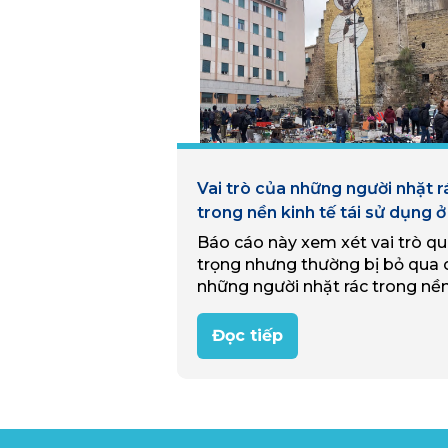
Vai trò của những người nhặt r
trong nền kinh tế tái sử dụng ở
Báo cáo này xem xét vai trò q
trọng nhưng thường bị bỏ qua 
những người nhặt rác trong nề
kinh tế tái sử dụng của Ý (reus
economy). Thông qua nghiên
Đọc tiếp
cứu…