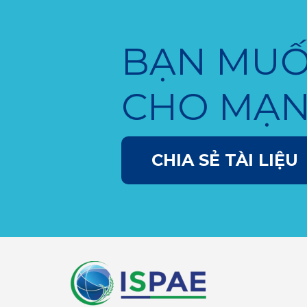
BẠN MUỐ
CHO MẠN
CHIA SẺ TÀI LIỆU