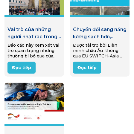
Vai trò của những
Chuyển đổi sang năng
người nhặt rác trong
lượng sạch hơn,
nền kinh tế tái sử
thông qua quá trình
Báo cáo này xem xét vai
Được tài trợ bởi Liên
trò quan trọng nhưng
minh châu Âu thông
dụng ở Ý
khí hóa sinh khối
thường bị bỏ qua của
qua EU SWITCH-Asia
những người nhặt rác
Programme, một dự án
trong nền kinh tế tái sử
đã được triển khai từ
Đọc tiếp
Đọc tiếp
dụng của Ý (reuse
2020-2025 nhằm hỗ trợ
economy). Thông qua
các doanh nghiệp nông
nghiên cứu…
thôn Việt Nam siêu nhỏ
và nhỏ…