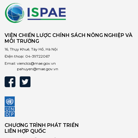
VIỆN CHIẾN LƯỢC CHÍNH SÁCH NÔNG NGHIỆP VÀ
MÔI TRƯỜNG
16, Thụy Khuê, Tây Hồ, Hà Nội
Điện thoại:
04-39722067
Email:
vienclcs@mae.gov.vn
pahuyen@mae.gov.vn
CHƯƠNG TRÌNH PHÁT TRIỂN
LIÊN HỢP QUỐC