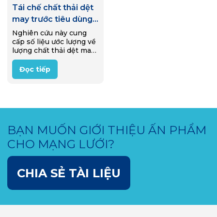
Tái chế chất thải dệt
may trước tiêu dùng
tại Việt Nam
Nghiên cứu này cung
cấp số liệu ước lượng về
lượng chất thải dệt may
công nghiệp tại Việt
Nam, bức tranh tổng
Đọc tiếp
quan về chuỗi giá trị
chất thải dệt may và các
đối tượng chính tham
gia chuỗi, các quy trình
tái chế chất thải dệt
may, và cuối cùng là
BẠN MUỐN GIỚI THIỆU ẤN PHẨM
thách thức đi cùng các
cơ hội thúc đẩy kinh tế
CHO MẠNG LƯỚI?
tuần hoàn cho ngành
dệt may trong nước
CHIA SẺ TÀI LIỆU