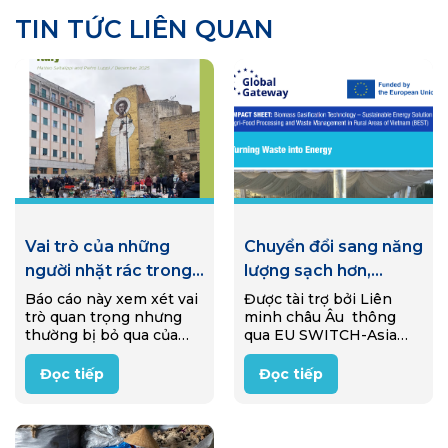
TIN TỨC LIÊN QUAN
Vai trò của những
Chuyển đổi sang năng
người nhặt rác trong
lượng sạch hơn,
nền kinh tế tái sử
thông qua quá trình
Báo cáo này xem xét vai
Được tài trợ bởi Liên
trò quan trọng nhưng
minh châu Âu thông
dụng ở Ý
khí hóa sinh khối
thường bị bỏ qua của
qua EU SWITCH-Asia
những người nhặt rác
Programme, một dự án
trong nền kinh tế tái sử
đã được triển khai từ
Đọc tiếp
Đọc tiếp
dụng của Ý (reuse
2020-2025 nhằm hỗ trợ
economy). Thông qua
các doanh nghiệp nông
nghiên cứu…
thôn Việt Nam siêu nhỏ
và nhỏ…