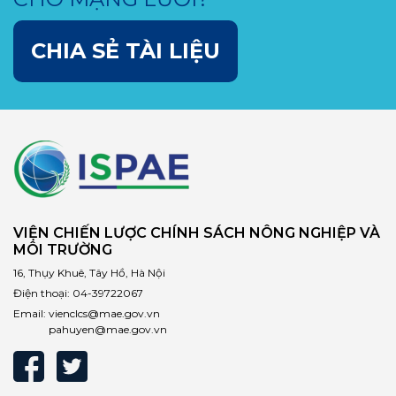
tuần hoàn cho ngành
dệt may trong nước
CHIA SẺ TÀI LIỆU
VIỆN CHIẾN LƯỢC CHÍNH SÁCH NÔNG NGHIỆP VÀ
MÔI TRƯỜNG
16, Thụy Khuê, Tây Hồ, Hà Nội
Điện thoại:
04-39722067
Email:
vienclcs@mae.gov.vn
pahuyen@mae.gov.vn