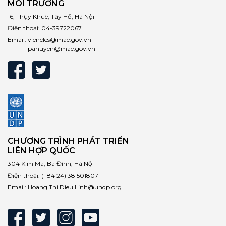
MÔI TRƯỜNG
16, Thụy Khuê, Tây Hồ, Hà Nội
Điện thoại:
04-39722067
Email:
vienclcs@mae.gov.vn
pahuyen@mae.gov.vn
CHƯƠNG TRÌNH PHÁT TRIỂN
LIÊN HỢP QUỐC
304 Kim Mã, Ba Đình, Hà Nội
Điện thoại:
(+84 24) 38 501807
Email:
Hoang.Thi.Dieu.Linh@undp.org