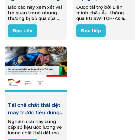
nền kinh tế tái sử
thông qua quá trình
Báo cáo này xem xét vai
Được tài trợ bởi Liên
trò quan trọng nhưng
minh châu Âu thông
dụng ở Ý
khí hóa sinh khối
thường bị bỏ qua của
qua EU SWITCH-Asia
những người nhặt rác
Programme, một dự án
trong nền kinh tế tái sử
đã được triển khai từ
Đọc tiếp
Đọc tiếp
dụng của Ý (reuse
2020-2025 nhằm hỗ trợ
economy). Thông qua
các doanh nghiệp nông
nghiên cứu…
thôn Việt Nam siêu nhỏ
và nhỏ…
Tái chế chất thải dệt
may trước tiêu dùng
tại Việt Nam
Nghiên cứu này cung
cấp số liệu ước lượng về
lượng chất thải dệt may
công nghiệp tại Việt