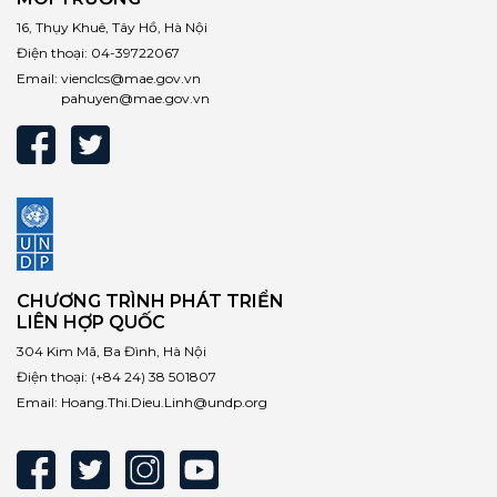
16, Thụy Khuê, Tây Hồ, Hà Nội
Điện thoại:
04-39722067
Email:
vienclcs@mae.gov.vn
pahuyen@mae.gov.vn
CHƯƠNG TRÌNH PHÁT TRIỂN
LIÊN HỢP QUỐC
304 Kim Mã, Ba Đình, Hà Nội
Điện thoại:
(+84 24) 38 501807
Email:
Hoang.Thi.Dieu.Linh@undp.org