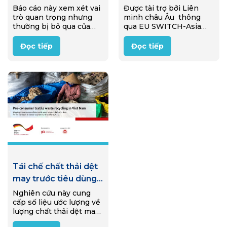
nền kinh tế tái sử
thông qua quá trình
Báo cáo này xem xét vai
Được tài trợ bởi Liên
trò quan trọng nhưng
minh châu Âu thông
dụng ở Ý
khí hóa sinh khối
thường bị bỏ qua của
qua EU SWITCH-Asia
những người nhặt rác
Programme, một dự án
trong nền kinh tế tái sử
đã được triển khai từ
Đọc tiếp
Đọc tiếp
dụng của Ý (reuse
2020-2025 nhằm hỗ trợ
economy). Thông qua
các doanh nghiệp nông
nghiên cứu…
thôn Việt Nam siêu nhỏ
và nhỏ…
Tái chế chất thải dệt
may trước tiêu dùng
tại Việt Nam
Nghiên cứu này cung
cấp số liệu ước lượng về
lượng chất thải dệt may
công nghiệp tại Việt