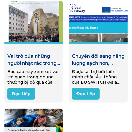
Vai trò của những
Chuyển đổi sang năng
người nhặt rác trong
lượng sạch hơn,
nền kinh tế tái sử
thông qua quá trình
Báo cáo này xem xét vai
Được tài trợ bởi Liên
trò quan trọng nhưng
minh châu Âu thông
dụng ở Ý
khí hóa sinh khối
thường bị bỏ qua của
qua EU SWITCH-Asia
những người nhặt rác
Programme, một dự án
trong nền kinh tế tái sử
đã được triển khai từ
Đọc tiếp
Đọc tiếp
dụng của Ý (reuse
2020-2025 nhằm hỗ trợ
economy). Thông qua
các doanh nghiệp nông
nghiên cứu…
thôn Việt Nam siêu nhỏ
và nhỏ…