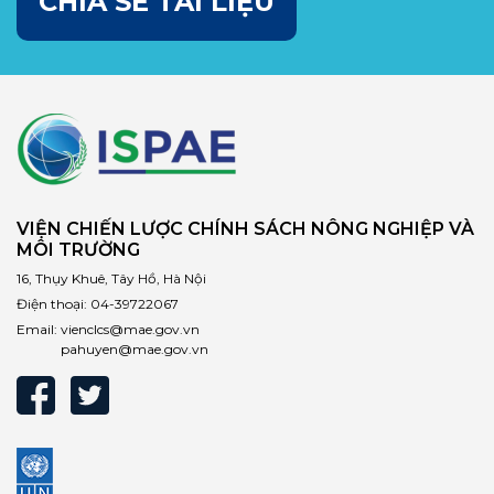
CHIA SẺ TÀI LIỆU
VIỆN CHIẾN LƯỢC CHÍNH SÁCH NÔNG NGHIỆP VÀ
MÔI TRƯỜNG
16, Thụy Khuê, Tây Hồ, Hà Nội
Điện thoại:
04-39722067
Email:
vienclcs@mae.gov.vn
pahuyen@mae.gov.vn