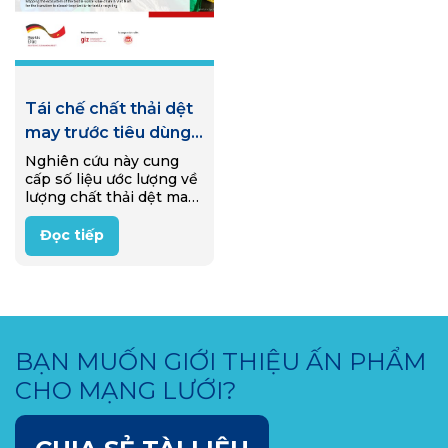
Tái chế chất thải dệt
may trước tiêu dùng
tại Việt Nam
Nghiên cứu này cung
cấp số liệu ước lượng về
lượng chất thải dệt may
công nghiệp tại Việt
Nam, bức tranh tổng
Đọc tiếp
quan về chuỗi giá trị
chất thải dệt may và các
đối tượng chính tham
gia chuỗi, các quy trình
tái chế chất thải dệt
may, và cuối cùng là
BẠN MUỐN GIỚI THIỆU ẤN PHẨM
thách thức đi cùng các
cơ hội thúc đẩy kinh tế
CHO MẠNG LƯỚI?
tuần hoàn cho ngành
dệt may trong nước