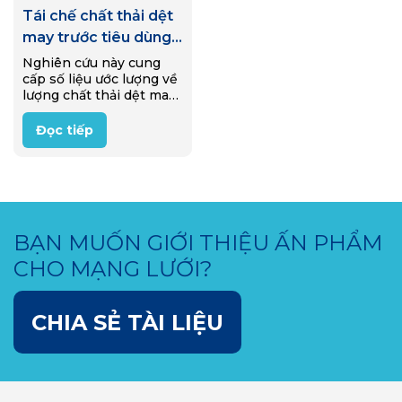
Tái chế chất thải dệt
may trước tiêu dùng
tại Việt Nam
Nghiên cứu này cung
cấp số liệu ước lượng về
lượng chất thải dệt may
công nghiệp tại Việt
Nam, bức tranh tổng
Đọc tiếp
quan về chuỗi giá trị
chất thải dệt may và các
đối tượng chính tham
gia chuỗi, các quy trình
tái chế chất thải dệt
may, và cuối cùng là
BẠN MUỐN GIỚI THIỆU ẤN PHẨM
thách thức đi cùng các
cơ hội thúc đẩy kinh tế
CHO MẠNG LƯỚI?
tuần hoàn cho ngành
dệt may trong nước
CHIA SẺ TÀI LIỆU