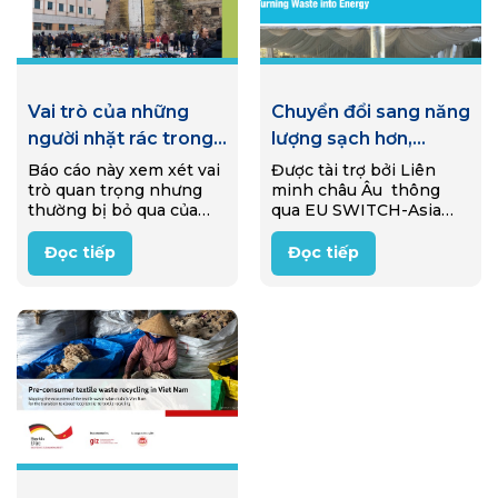
Vai trò của những
Chuyển đổi sang năng
người nhặt rác trong
lượng sạch hơn,
nền kinh tế tái sử
thông qua quá trình
Báo cáo này xem xét vai
Được tài trợ bởi Liên
trò quan trọng nhưng
minh châu Âu thông
dụng ở Ý
khí hóa sinh khối
thường bị bỏ qua của
qua EU SWITCH-Asia
những người nhặt rác
Programme, một dự án
trong nền kinh tế tái sử
đã được triển khai từ
Đọc tiếp
Đọc tiếp
dụng của Ý (reuse
2020-2025 nhằm hỗ trợ
economy). Thông qua
các doanh nghiệp nông
nghiên cứu…
thôn Việt Nam siêu nhỏ
và nhỏ…