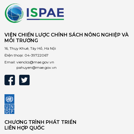
VIỆN CHIẾN LƯỢC CHÍNH SÁCH NÔNG NGHIỆP VÀ
MÔI TRƯỜNG
16, Thụy Khuê, Tây Hồ, Hà Nội
Điện thoại:
04-39722067
Email:
vienclcs@mae.gov.vn
pahuyen@mae.gov.vn
CHƯƠNG TRÌNH PHÁT TRIỂN
LIÊN HỢP QUỐC