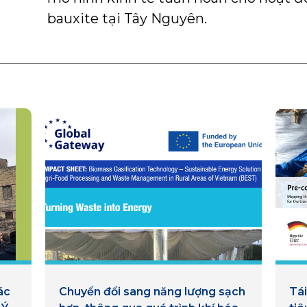
bauxite tại Tây Nguyên.
ác
Chuyển đổi sang năng lượng sạch
Tái