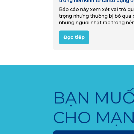
trong nền kinh tế tái sử dụng ở
Báo cáo này xem xét vai trò q
trọng nhưng thường bị bỏ qua 
những người nhặt rác trong nề
kinh tế tái sử dụng của Ý (reus
economy). Thông qua nghiên
Đọc tiếp
cứu…
BẠN MUỐ
CHO MẠN