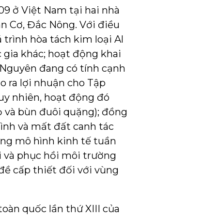
09 ở Việt Nam tại hai nhà
n Cơ, Đắc Nông. Với điều
 trình hòa tách kim loại Al
 gia khác; hoạt động khai
y Nguyên đang có tính cạnh
ạo ra lợi nhuận cho Tập
uy nhiên, hoạt động đó
đỏ và bùn đuôi quặng); đồng
ình và mất đất canh tác
ựng mô hình kinh tế tuần
i và phục hồi môi trường
đề cấp thiết đối với vùng
toàn quốc lần thứ XIII của