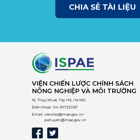
CHIA SẺ TÀI LIỆU
VIỆN CHIẾN LƯỢC CHÍNH SÁCH
NÔNG NGHIỆP VÀ MÔI TRƯỜNG
16, Thụy Khuê, Tây Hồ, Hà Nội
Điện thoại:
04-39722067
Email:
vienclcs@mae.gov.vn
pahuyen@mae.gov.vn