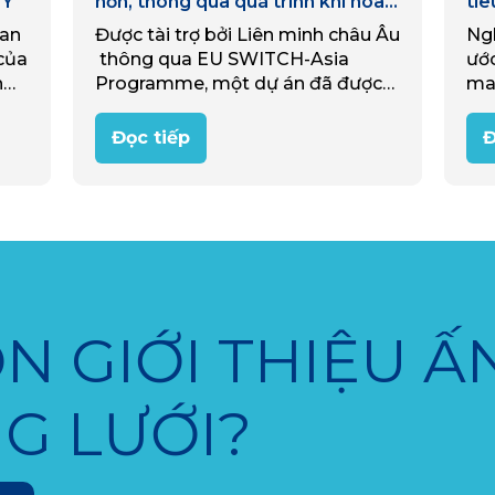
 Ý
hơn, thông qua quá trình khí hóa
tiê
sinh khối
uan
Được tài trợ bởi Liên minh châu Âu
Ngh
của
thông qua EU SWITCH-Asia
ước
n
Programme, một dự án đã được
ma
e
triển khai từ 2020-2025 nhằm hỗ
bức
trợ các doanh nghiệp nông thôn
trị
Đọc tiếp
Đ
Việt Nam siêu nhỏ và nhỏ…
tượ
quy
may
cùn
tu
tr
N GIỚI THIỆU Ấ
G LƯỚI?