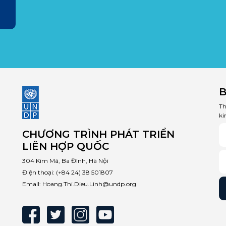
B
Th
ki
CHƯƠNG TRÌNH PHÁT TRIỂN
LIÊN HỢP QUỐC
304 Kim Mã, Ba Đình, Hà Nội
Điện thoại:
(+84 24) 38 501807
Email:
Hoang.Thi.Dieu.Linh@undp.org