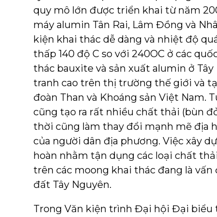
quy mô lớn được triển khai từ năm 20
máy alumin Tân Rai, Lâm Đồng và Nhâ
kiện khai thác dễ dàng và nhiệt độ quá
thấp 140 độ C so với 240OC ở các quốc
thác bauxite và sản xuất alumin ở Tâ
tranh cao trên thị trường thế giới và t
đoàn Than và Khoáng sản Việt Nam. T
cũng tạo ra rất nhiều chất thải (bùn 
thời cũng làm thay đổi mạnh mẽ địa h
của người dân địa phương. Việc xây d
hoàn nhằm tận dụng các loại chất thả
trên các moong khai thác đang là vấn 
đất Tây Nguyên.
Trong Văn kiện trình Đại hội Đại biểu 