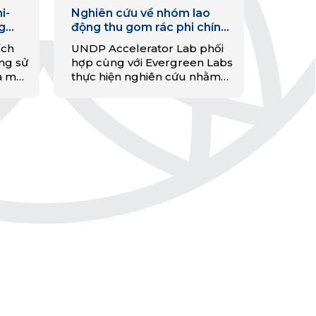
i-
Nghiên cứu về nhóm lao
g
động thu gom rác phi chính
i
thức tại Đà Nẵng
ích
UNDP Accelerator Lab phối
ông sử
hợp cùng với Evergreen Labs
a một
thực hiện nghiên cứu nhằm
ẻ cam
tìm hiểu nhóm lao động thu
ng
gom phi chính thức tại hai
n và
quận Ngũ Hành Sơn và Hòa
Vang, Đà Nẵng, năm 2020.