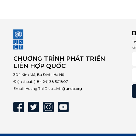
B
Th
ki
CHƯƠNG TRÌNH PHÁT TRIỂN
LIÊN HỢP QUỐC
304 Kim Mã, Ba Đình, Hà Nội
Điện thoại:
(+84 24) 38 501807
Email:
Hoang.Thi.Dieu.Linh@undp.org