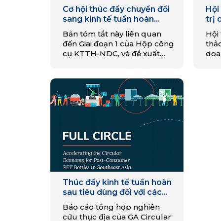
Cơ hội thúc đẩy chuyển đổi
Hội
sang kinh tế tuần hoàn
trị
(KTTH) trong ngành nông
ngh
Bản tóm tắt này liên quan
Hội 
nghiệp của Việt Nam
đến Giai đoạn 1 của Hộp công
thả
cụ KTTH-NDC, và đề xuất
doan
đánh giá vấn đề dựa trên dữ
chấ
liệu hiện có để xác định các
kéo 
điểm vào cho các can thiệp
tới
KTTH.
trư
côn
phẩ
Thúc đẩy kinh tế tuần hoàn
sau tiêu dùng đối với các
chai nhựa PET tại Đông
Báo cáo tổng hợp nghiên
Nam Á
cứu thực địa của GA Circular