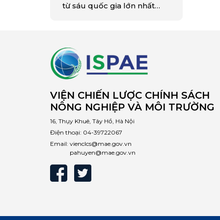
từ sáu quốc gia lớn nhất
Đông Nam Á và đưa ra phân
tích đầu tiên về tỷ lệ tái chế
đối với…
VIỆN CHIẾN LƯỢC CHÍNH SÁCH
NÔNG NGHIỆP VÀ MÔI TRƯỜNG
16, Thụy Khuê, Tây Hồ, Hà Nội
Điện thoại:
04-39722067
Email:
vienclcs@mae.gov.vn
pahuyen@mae.gov.vn