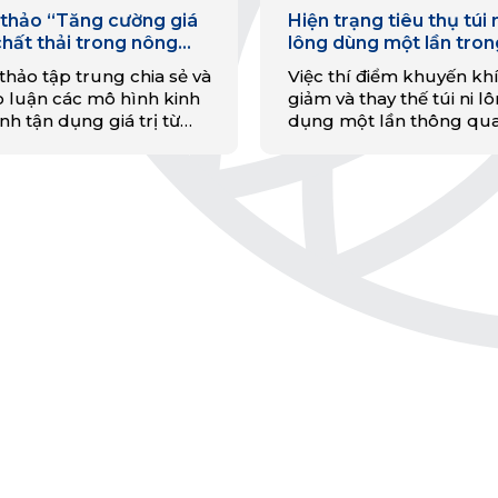
 thảo “Tăng cường giá
Hiện trạng tiêu thụ túi n
 chất thải trong nông
lông dùng một lần tron
iệp tuần hoàn”
chuỗi siêu thị tại Hà Nộ
thảo tập trung chia sẻ và
Việc thí điểm khuyến kh
o luận các mô hình kinh
giảm và thay thế túi ni l
h tận dụng giá trị từ
dụng một lần thông qu
t thải, tăng cường hợp tác
liên minh các nhà bán l
dài chuỗi giá trị, hướng
kết và các hoạt động nâ
 nền nông nghiệp tăng
cao nhận thức trực tuyế
ởng xanh và khám phá
tại Hà Nội.
g nghệ chế biến phế
m chăn nuôi.