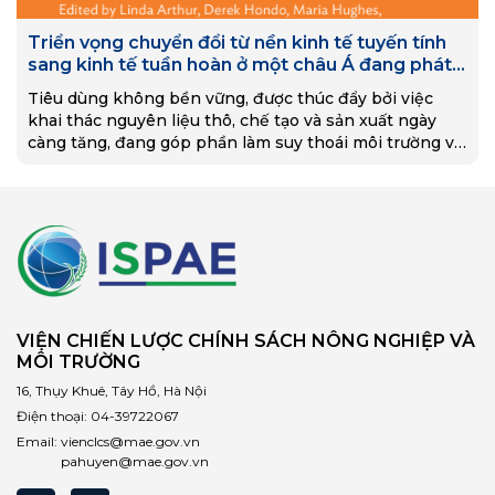
Triển vọng chuyển đổi từ nền kinh tế tuyến tính
sang kinh tế tuần hoàn ở một châu Á đang phát
triển
Tiêu dùng không bền vững, được thúc đẩy bởi việc
khai thác nguyên liệu thô, chế tạo và sản xuất ngày
càng tăng, đang góp phần làm suy thoái môi trường và
đẩy nhanh…
VIỆN CHIẾN LƯỢC CHÍNH SÁCH NÔNG NGHIỆP VÀ
MÔI TRƯỜNG
16, Thụy Khuê, Tây Hồ, Hà Nội
Điện thoại:
04-39722067
Email:
vienclcs@mae.gov.vn
pahuyen@mae.gov.vn