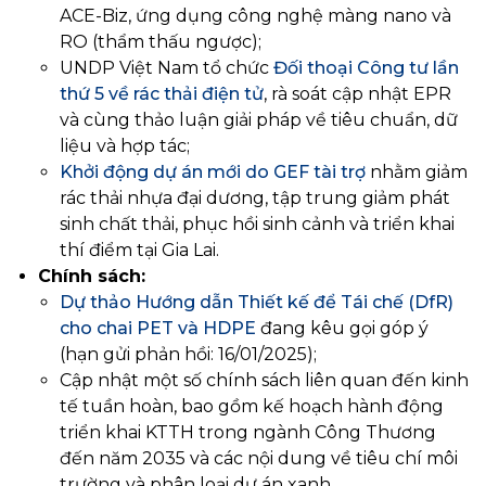
ACE-Biz, ứng dụng công nghệ màng nano và
RO (thẩm thấu ngược);
UNDP Việt Nam tổ chức
Đối thoại Công tư lần
thứ 5 về rác thải điện tử
, rà soát cập nhật EPR
và cùng thảo luận giải pháp về tiêu chuẩn, dữ
liệu và hợp tác;
Khởi động dự án mới do GEF tài trợ
nhằm giảm
rác thải nhựa đại dương, tập trung giảm phát
sinh chất thải, phục hồi sinh cảnh và triển khai
thí điểm tại Gia Lai.
Chính sách:
Dự thảo Hướng dẫn Thiết kế để Tái chế (DfR)
cho chai PET và HDPE
đang kêu gọi góp ý
(hạn gửi phản hồi: 16/01/2025);
Cập nhật một số chính sách liên quan đến kinh
tế tuần hoàn, bao gồm kế hoạch hành động
triển khai KTTH trong ngành Công Thương
đến năm 2035 và các nội dung về tiêu chí môi
trường và phân loại dự án xanh.