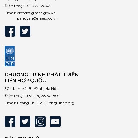
Điện thoại:
04-39722067
Email:
vienclcs@mae.gov.vn
pahuyen@mae.gov.vn
CHƯƠNG TRÌNH PHÁT TRIỂN
LIÊN HỢP QUỐC
304 Kim Mã, Ba Đình, Hà Nội
Điện thoại:
(+84 24) 38 501807
Email:
Hoang.Thi.Dieu.Linh@undp.org