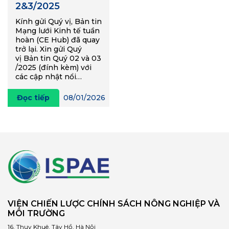
2&3/2025
Kính gửi Quý vị, Bản tin
Mạng lưới Kinh tế tuần
hoàn (CE Hub) đã quay
trở lại. Xin gửi Quý
vị Bản tin Quý 02 và 03
/2025 (đính kèm) với
các cập nhật nổi…
Đọc tiếp
08/01/2026
VIỆN CHIẾN LƯỢC CHÍNH SÁCH NÔNG NGHIỆP VÀ
MÔI TRƯỜNG
16, Thụy Khuê, Tây Hồ, Hà Nội